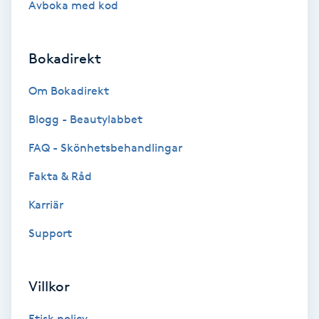
Avboka med kod
Brynformning
Bokadirekt
Brynfärgning
Om Bokadirekt
Brynplockning
Blogg - Beautylabbet
Bröllopsuppsättning
FAQ - Skönhetsbehandlingar
C
Fakta & Råd
Celluliter
Karriär
Support
Coachning
Color correction
Villkor
Etisk policy