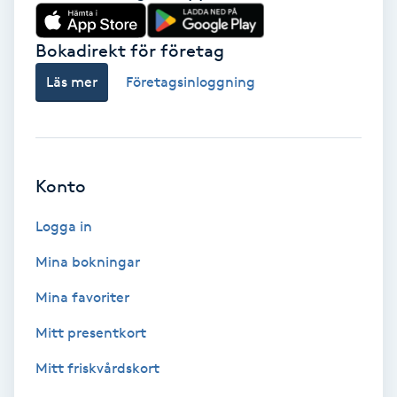
Babylights
Bokadirekt för företag
Balayage
Läs mer
Företagsinloggning
Bambumassage
Barber
Konto
Logga in
Barnklippning
Mina bokningar
BIAB
Mina favoriter
Blowout
Mitt presentkort
Mitt friskvårdskort
Bottenfärg