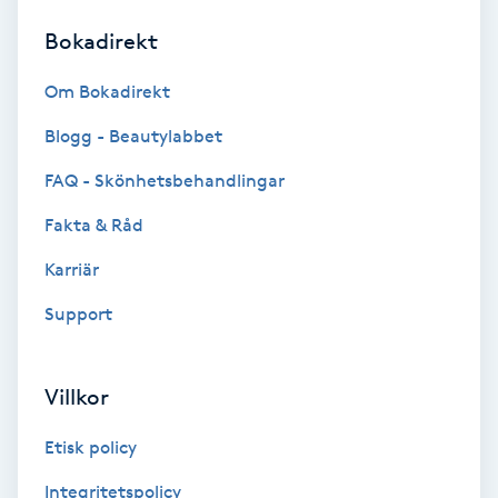
Bokadirekt
Brynformning
Om Bokadirekt
Brynfärgning
Blogg - Beautylabbet
Brynplockning
FAQ - Skönhetsbehandlingar
Fakta & Råd
Bröllopsuppsättning
C
Karriär
Support
Celluliter
Coachning
Villkor
Color correction
Etisk policy
Integritetspolicy