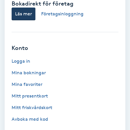
Bokadirekt för företag
Babylights
Läs mer
Företagsinloggning
Balayage
Bambumassage
Konto
Barber
Logga in
Mina bokningar
Barnklippning
Mina favoriter
BIAB
Mitt presentkort
Mitt friskvårdskort
Blowout
Avboka med kod
Bottenfärg