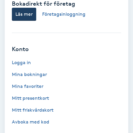
Bokadirekt för företag
Babylights
Läs mer
Företagsinloggning
Balayage
Bambumassage
Konto
Barber
Logga in
Mina bokningar
Barnklippning
Mina favoriter
BIAB
Mitt presentkort
Mitt friskvårdskort
Blowout
Avboka med kod
Bottenfärg