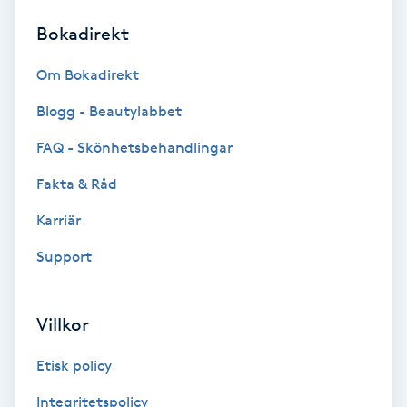
Bokadirekt
Brynformning
Om Bokadirekt
Brynfärgning
Blogg - Beautylabbet
Brynplockning
FAQ - Skönhetsbehandlingar
Fakta & Råd
Bröllopsuppsättning
C
Karriär
Support
Celluliter
Coachning
Villkor
Color correction
Etisk policy
Integritetspolicy