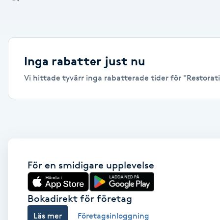
Alternativmedicin
Andningsmassage
Inga rabatter just nu
Ansiktslyft utan kirurgi
Vi hittade tyvärr inga rabatterade tider för "Restorati
Aromamassage
Ashtanga Yoga
Ayurveda
För en smidigare upplevelse
Ayurvedisk Massage
Bokadirekt för företag
Ansiktsbehandling djuprengörande
Läs mer
Företagsinloggning
B