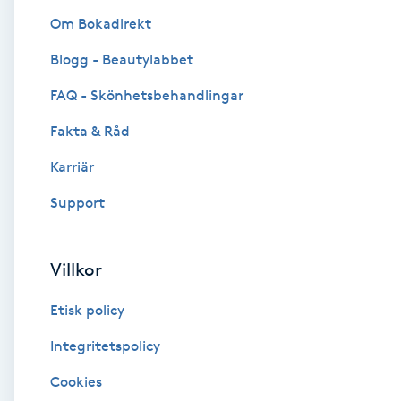
Om Bokadirekt
Brynformning
Blogg - Beautylabbet
Brynfärgning
FAQ - Skönhetsbehandlingar
Fakta & Råd
Brynplockning
Karriär
Bröllopsuppsättning
Support
C
Celluliter
Villkor
Etisk policy
Coachning
Integritetspolicy
Color correction
Cookies