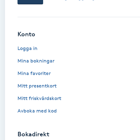
Babylights
Balayage
Konto
Logga in
Bambumassage
Mina bokningar
Barber
Mina favoriter
Barnklippning
Mitt presentkort
Mitt friskvårdskort
BIAB
Avboka med kod
Blowout
Bokadirekt
Bottenfärg