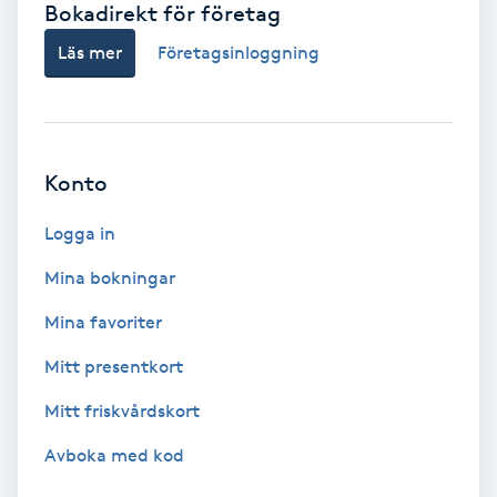
Bokadirekt för företag
Babylights
Läs mer
Företagsinloggning
Balayage
Bambumassage
Konto
Barber
Logga in
Mina bokningar
Barnklippning
Mina favoriter
BIAB
Mitt presentkort
Mitt friskvårdskort
Blowout
Avboka med kod
Bottenfärg