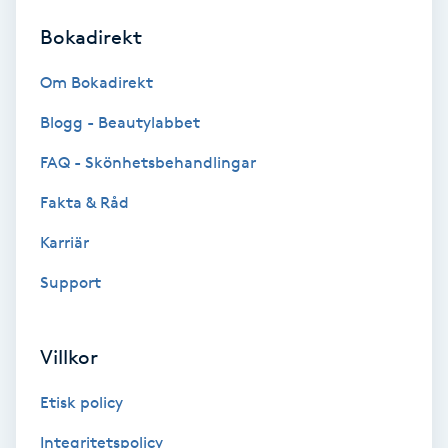
Bokadirekt
Brynformning
Om Bokadirekt
Brynfärgning
Blogg - Beautylabbet
Brynplockning
FAQ - Skönhetsbehandlingar
Fakta & Råd
Bröllopsuppsättning
C
Karriär
Support
Celluliter
Coachning
Villkor
Color correction
Etisk policy
Integritetspolicy