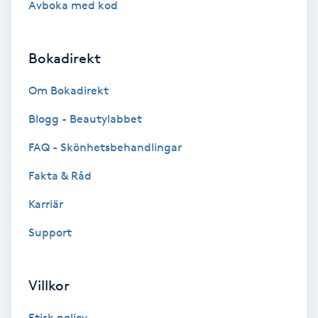
Avboka med kod
Brynformning
Bokadirekt
Brynfärgning
Om Bokadirekt
Brynplockning
Blogg - Beautylabbet
Bröllopsuppsättning
FAQ - Skönhetsbehandlingar
C
Fakta & Råd
Celluliter
Karriär
Support
Coachning
Color correction
Villkor
Etisk policy