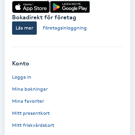
Babylights
Bokadirekt för företag
Balayage
Läs mer
Företagsinloggning
Bambumassage
Barber
Konto
Logga in
Barnklippning
Mina bokningar
BIAB
Mina favoriter
Blowout
Mitt presentkort
Mitt friskvårdskort
Bottenfärg