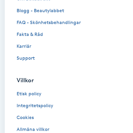
Blogg - Beautylabbet
Brynformning
FAQ - Skönhetsbehandlingar
Brynfärgning
Fakta & Råd
Brynplockning
Karriär
Support
Bröllopsuppsättning
C
Villkor
Celluliter
Etisk policy
Coachning
Integritetspolicy
Cookies
Color correction
Allmäna villkor