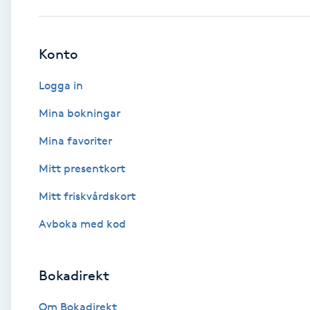
Babylights
Konto
Balayage
Logga in
Bambumassage
Mina bokningar
Mina favoriter
Barber
Mitt presentkort
Barnklippning
Mitt friskvårdskort
BIAB
Avboka med kod
Blowout
Bokadirekt
Bottenfärg
Om Bokadirekt