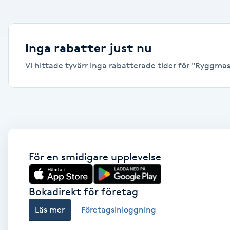
Alternativmedicin
Andningsmassage
Inga rabatter just nu
Vi hittade tyvärr inga rabatterade tider för "Ryggmass
Ansiktslyft utan kirurgi
Aromamassage
Ashtanga Yoga
Ayurveda
För en smidigare upplevelse
Ayurvedisk Massage
Bokadirekt för företag
Läs mer
Företagsinloggning
Ansiktsbehandling djuprengörande
B