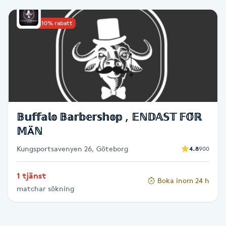
Babylights
Upp till 10% rabatt
Balayage
Bambumassage
Barber
𝔹𝕦𝕗𝕗𝕒𝕝𝕠 𝔹𝕒𝕣𝕓𝕖𝕣𝕤𝕙𝕠𝕡 , 𝔼ℕ𝔻𝔸𝕊𝕋 𝔽𝕆̈ℝ
𝕄Äℕ
Barnklippning
Kungsportsavenyen 26, Göteborg
4.8
900
BIAB
1 tjänst
Boka inom 24 h
Blowout
matchar sökning
Bottenfärg