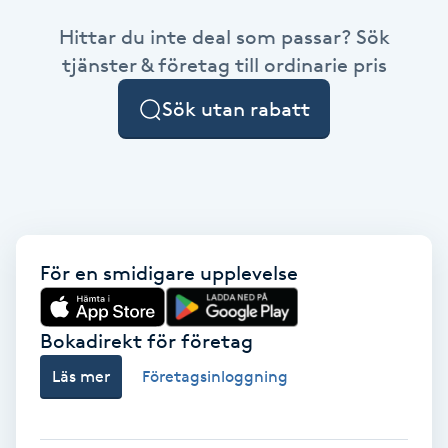
Hittar du inte deal som passar? Sök
Brynformning
tjänster & företag till ordinarie pris
Brynfärgning
Sök utan rabatt
Brynplockning
Bröllopsuppsättning
C
För en smidigare upplevelse
Celluliter
Bokadirekt för företag
Coachning
Läs mer
Företagsinloggning
Color correction