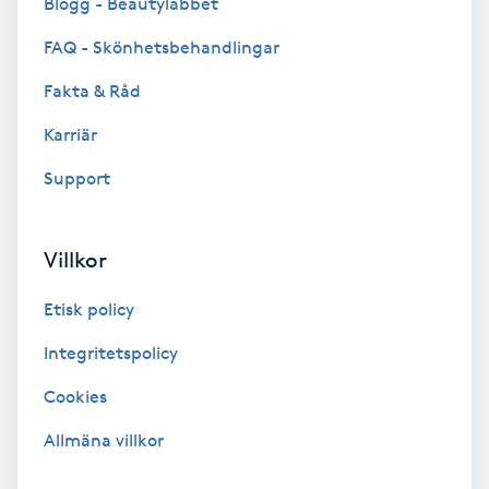
Blogg - Beautylabbet
F
FAQ - Skönhetsbehandlingar
Face framing
Fakta & Råd
Karriär
Faceliftmassage
Support
Fet hårbotten
Villkor
Fettreducering
Etisk policy
Fibromassage
Integritetspolicy
Fillers
Cookies
Allmäna villkor
Fotmassage