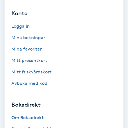
Cryoterapi
D
Konto
Damklippning
Logga in
Mina bokningar
Dermapen
Mina favoriter
Diamantslipning
Mitt presentkort
E
Mitt friskvårdskort
Enzympeeling
Avboka med kod
Extensions
Bokadirekt
Extensions borttagning
Om Bokadirekt
Eyeliner-tatuering