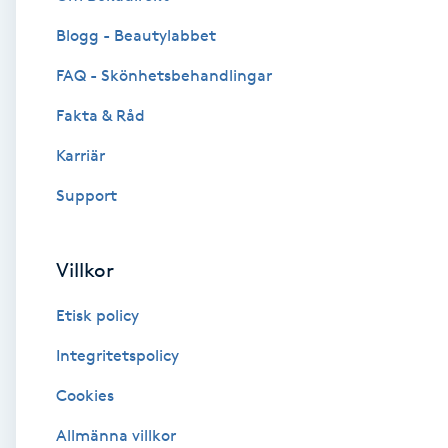
Blogg - Beautylabbet
Brynformning
FAQ - Skönhetsbehandlingar
Brynfärgning
Fakta & Råd
Brynplockning
Karriär
Support
Bröllopsuppsättning
C
Villkor
Celluliter
Etisk policy
Coachning
Integritetspolicy
Cookies
Color correction
Allmänna villkor