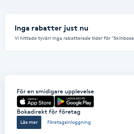
Alternativmedicin
Andningsmassage
Inga rabatter just nu
Vi hittade tyvärr inga rabatterade tider för "Skinboost
Ansiktslyft utan kirurgi
Aromamassage
Ashtanga Yoga
Ayurveda
För en smidigare upplevelse
Ayurvedisk Massage
Bokadirekt för företag
Läs mer
Företagsinloggning
Ansiktsbehandling djuprengörande
B