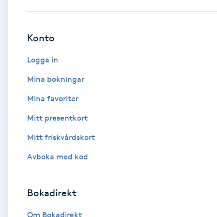
Babylights
Konto
Balayage
Logga in
Bambumassage
Mina bokningar
Mina favoriter
Barber
Mitt presentkort
Barnklippning
Mitt friskvårdskort
BIAB
Avboka med kod
Blowout
Bokadirekt
Bottenfärg
Om Bokadirekt