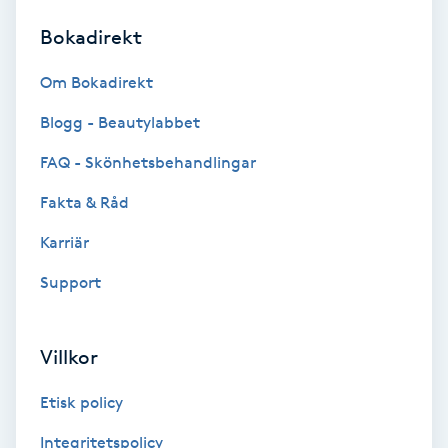
Bokadirekt
Brynformning
Om Bokadirekt
Brynfärgning
Blogg - Beautylabbet
Brynplockning
FAQ - Skönhetsbehandlingar
Fakta & Råd
Bröllopsuppsättning
C
Karriär
Support
Celluliter
Coachning
Villkor
Color correction
Etisk policy
Integritetspolicy