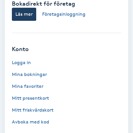
Bokadirekt för företag
Babylights
Läs mer
Företagsinloggning
Balayage
Bambumassage
Konto
Barber
Logga in
Mina bokningar
Barnklippning
Mina favoriter
BIAB
Mitt presentkort
Mitt friskvårdskort
Blowout
Avboka med kod
Bottenfärg