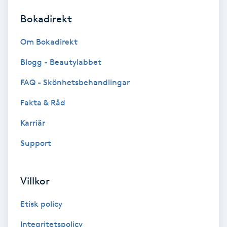
Bokadirekt
Brynformning
Om Bokadirekt
Brynfärgning
Blogg - Beautylabbet
Brynplockning
FAQ - Skönhetsbehandlingar
Fakta & Råd
Bröllopsuppsättning
C
Karriär
Support
Celluliter
Coachning
Villkor
Color correction
Etisk policy
Integritetspolicy