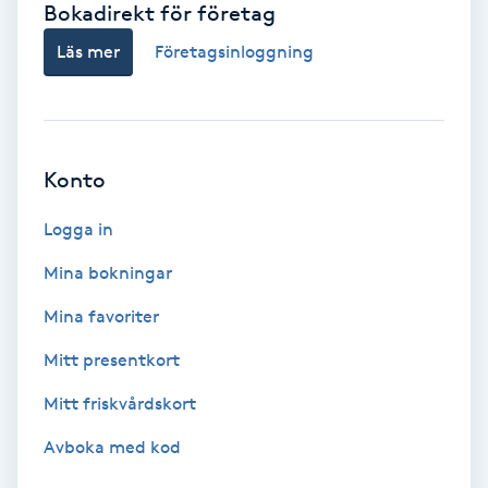
Bokadirekt för företag
Babylights
Läs mer
Företagsinloggning
Balayage
Bambumassage
Konto
Barber
Logga in
Mina bokningar
Barnklippning
Mina favoriter
BIAB
Mitt presentkort
Mitt friskvårdskort
Blowout
Avboka med kod
Bottenfärg