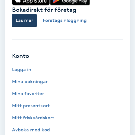
Bokadirekt för företag
Babylights
Läs mer
Företagsinloggning
Balayage
Bambumassage
Konto
Barber
Logga in
Barnklippning
Mina bokningar
Mina favoriter
BIAB
Mitt presentkort
Blowout
Mitt friskvårdskort
Bottenfärg
Avboka med kod