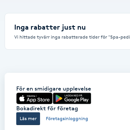
Alternativmedicin
Andningsmassage
Inga rabatter just nu
Vi hittade tyvärr inga rabatterade tider för "Spa-pedik
Ansiktslyft utan kirurgi
Aromamassage
Ashtanga Yoga
Ayurveda
För en smidigare upplevelse
Ayurvedisk Massage
Bokadirekt för företag
Läs mer
Företagsinloggning
Ansiktsbehandling djuprengörande
B