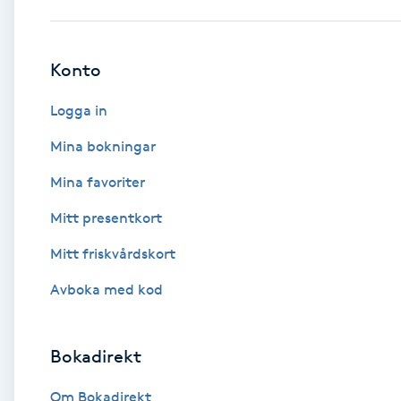
Babylights
Konto
Balayage
Logga in
Bambumassage
Mina bokningar
Mina favoriter
Barber
Mitt presentkort
Barnklippning
Mitt friskvårdskort
BIAB
Avboka med kod
Blowout
Bokadirekt
Bottenfärg
Om Bokadirekt