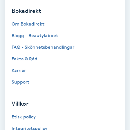
Bokadirekt
Brynformning
Om Bokadirekt
Brynfärgning
Blogg - Beautylabbet
Brynplockning
FAQ - Skönhetsbehandlingar
Fakta & Råd
Bröllopsuppsättning
C
Karriär
Support
Celluliter
Coachning
Villkor
Color correction
Etisk policy
Integritetspolicy