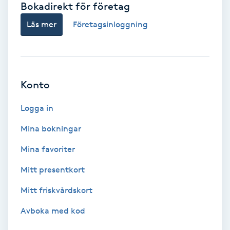
Bokadirekt för företag
Babylights
Läs mer
Företagsinloggning
Balayage
Bambumassage
Konto
Barber
Logga in
Mina bokningar
Barnklippning
Mina favoriter
BIAB
Mitt presentkort
Mitt friskvårdskort
Blowout
Avboka med kod
Bottenfärg