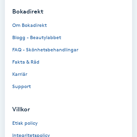
Bokadirekt
Brynformning
Om Bokadirekt
Brynfärgning
Blogg - Beautylabbet
Brynplockning
FAQ - Skönhetsbehandlingar
Fakta & Råd
Bröllopsuppsättning
C
Karriär
Support
Celluliter
Coachning
Villkor
Color correction
Etisk policy
Integritetspolicy