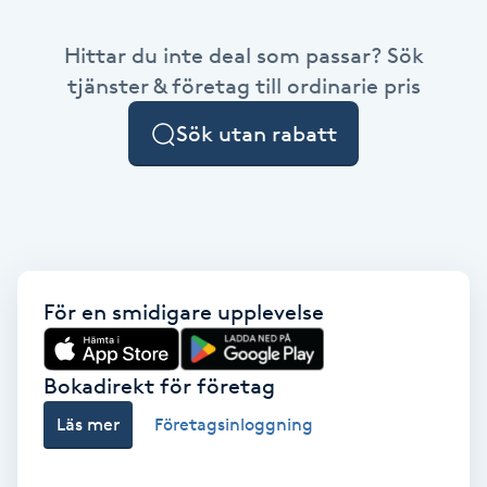
Babylights
Hittar du inte deal som passar? Sök
tjänster & företag till ordinarie pris
Balayage
Sök utan rabatt
Bambumassage
Barber
Barnklippning
För en smidigare upplevelse
BIAB
Bokadirekt för företag
Blowout
Läs mer
Företagsinloggning
Bottenfärg