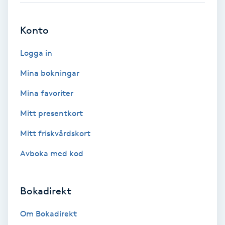
Brynformning
Konto
Brynfärgning
Logga in
Mina bokningar
Brynplockning
Mina favoriter
Bröllopsuppsättning
Mitt presentkort
C
Mitt friskvårdskort
Celluliter
Avboka med kod
Coachning
Bokadirekt
Color correction
Om Bokadirekt