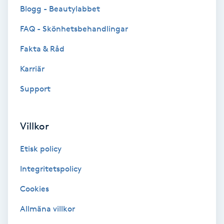
Cryoterapi
Blogg - Beautylabbet
D
FAQ - Skönhetsbehandlingar
Damklippning
Fakta & Råd
Karriär
Dermapen
Support
Diamantslipning
E
Villkor
Enzympeeling
Etisk policy
Extensions
Integritetspolicy
Cookies
Extensions borttagning
Allmäna villkor
Eyeliner-tatuering