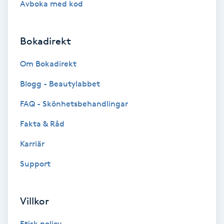
Avboka med kod
Brynformning
Bokadirekt
Brynfärgning
Om Bokadirekt
Brynplockning
Blogg - Beautylabbet
Bröllopsuppsättning
FAQ - Skönhetsbehandlingar
C
Fakta & Råd
Celluliter
Karriär
Support
Coachning
Color correction
Villkor
Etisk policy