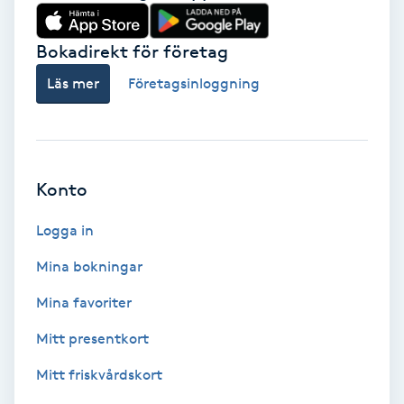
Babylights
Bokadirekt för företag
Balayage
Läs mer
Företagsinloggning
Bambumassage
Barber
Konto
Logga in
Barnklippning
Mina bokningar
BIAB
Mina favoriter
Blowout
Mitt presentkort
Mitt friskvårdskort
Bottenfärg