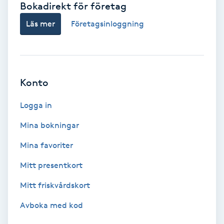
Bokadirekt för företag
Babylights
Läs mer
Företagsinloggning
Balayage
Bambumassage
Konto
Barber
Logga in
Mina bokningar
Barnklippning
Mina favoriter
BIAB
Mitt presentkort
Mitt friskvårdskort
Blowout
Avboka med kod
Bottenfärg