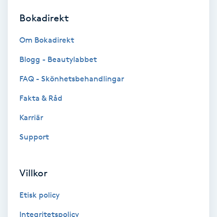
Bokadirekt
Brynformning
Om Bokadirekt
Brynfärgning
Blogg - Beautylabbet
Brynplockning
FAQ - Skönhetsbehandlingar
Fakta & Råd
Bröllopsuppsättning
C
Karriär
Support
Celluliter
Coachning
Villkor
Color correction
Etisk policy
Integritetspolicy