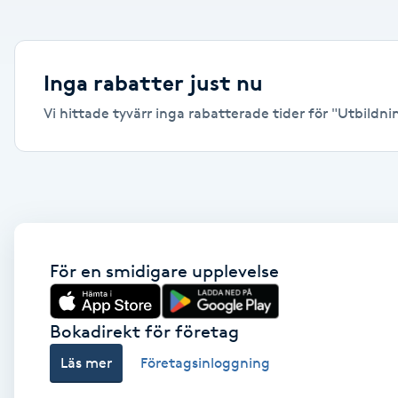
Alternativmedicin
Andningsmassage
Inga rabatter just nu
Vi hittade tyvärr inga rabatterade tider för "Utbildnin
Ansiktslyft utan kirurgi
Aromamassage
Ashtanga Yoga
Ayurveda
För en smidigare upplevelse
Ayurvedisk Massage
Bokadirekt för företag
Läs mer
Företagsinloggning
Ansiktsbehandling djuprengörande
B