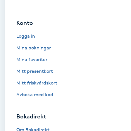
Babylights
Konto
Balayage
Logga in
Bambumassage
Mina bokningar
Mina favoriter
Barber
Mitt presentkort
Barnklippning
Mitt friskvårdskort
BIAB
Avboka med kod
Blowout
Bokadirekt
Bottenfärg
Om Bokadirekt