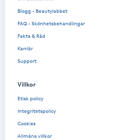
Blogg - Beautylabbet
Brynformning
FAQ - Skönhetsbehandlingar
Brynfärgning
Fakta & Råd
Brynplockning
Karriär
Support
Bröllopsuppsättning
C
Villkor
Celluliter
Etisk policy
Coachning
Integritetspolicy
Cookies
Color correction
Allmäna villkor