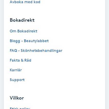
Avboka med kod
Brynformning
Bokadirekt
Brynfärgning
Om Bokadirekt
Brynplockning
Blogg - Beautylabbet
Bröllopsuppsättning
FAQ - Skönhetsbehandlingar
C
Fakta & Råd
Celluliter
Karriär
Support
Coachning
Color correction
Villkor
Etisk policy