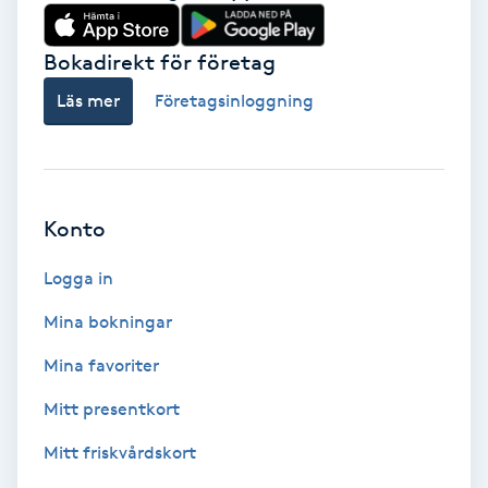
Babylights
Bokadirekt för företag
Balayage
Läs mer
Företagsinloggning
Bambumassage
Barber
Konto
Logga in
Barnklippning
Mina bokningar
BIAB
Mina favoriter
Blowout
Mitt presentkort
Mitt friskvårdskort
Bottenfärg