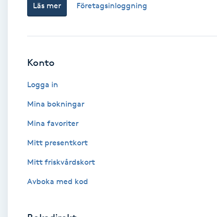
Läs mer
Företagsinloggning
Babylights
Balayage
Konto
Bambumassage
Logga in
Barber
Mina bokningar
Mina favoriter
Barnklippning
Mitt presentkort
BIAB
Mitt friskvårdskort
Avboka med kod
Blowout
Bottenfärg