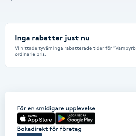
Alternativmedicin
Andningsmassage
Inga rabatter just nu
Ansiktslyft utan kirurgi
Vi hittade tyvärr inga rabatterade tider för "Vampyrbe
ordinarie pris.
Aromamassage
Ashtanga Yoga
Ayurveda
För en smidigare upplevelse
Ayurvedisk Massage
Ansiktsbehandling djuprengörande
Bokadirekt för företag
B