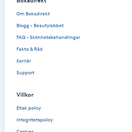
Bokadirekt
Brynformning
Om Bokadirekt
Blogg - Beautylabbet
Brynfärgning
FAQ - Skönhetsbehandlingar
Brynplockning
Fakta & Råd
Karriär
Bröllopsuppsättning
C
Support
Celluliter
Villkor
Coachning
Etisk policy
Color correction
Integritetspolicy
Cookies