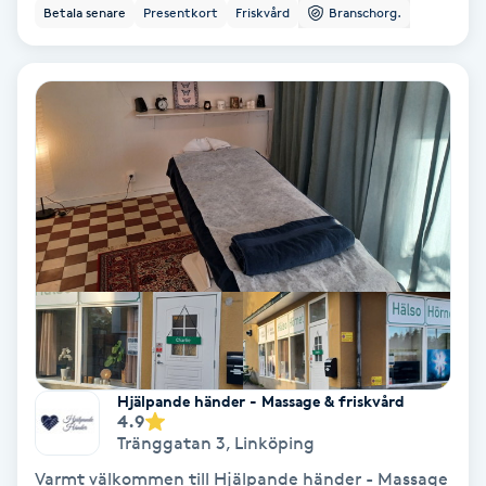
Betala senare
Presentkort
Friskvård
Branschorg.
Olaplex
Olaplexbehandling
Ombre
Ombre brows
Ombre naglar
Optiker
Ortobionomi
Hjälpande händer - Massage & friskvård
4.9
Tränggatan 3
,
Linköping
Ortopedi
Varmt välkommen till Hjälpande händer - Massage