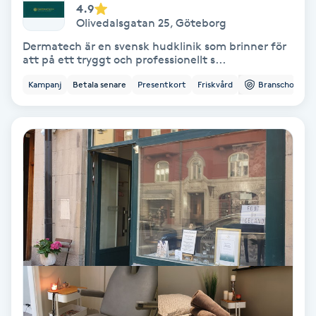
4.9
Olivedalsgatan 25
,
Göteborg
PRP (Platelet Rich Plasma)
Dermatech är en svensk hudklinik som brinner för
att på ett tryggt och professionellt s...
PRX-T33
Kampanj
Betala senare
Presentkort
Friskvård
Branschorg.
Psoriasis
PT
R
Radiofrekvens
Rakning
Reflexologi