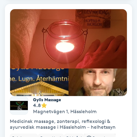
Bottenfärg
Brynformning
Brynfärgning
Brynplockning
Bröllopsuppsättning
C
Gylls Massage
4.8
Celluliter
Magnetvägen 1
,
Hässleholm
Medicinsk massage, zonterapi, reflexologi &
Coachning
ayurvedisk massage i Hässleholm – helhetssyn