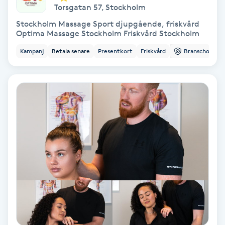
Torsgatan 57
,
Stockholm
Färgning
Stockholm Massage Sport djupgående, friskvård
Optima Massage Stockholm Friskvård Stockholm
Föning
Kampanj
Betala senare
Presentkort
Friskvård
Branschorg.
G
Gel naglar
Gelenaglar
Gellack
Gellack med förstärkning
Gravidmassage
Gravidyoga