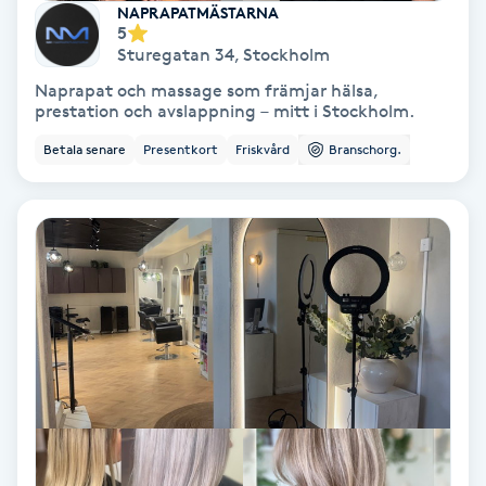
NAPRAPATMÄSTARNA
5
Sturegatan 34
,
Stockholm
Gruppträning
Naprapat och massage som främjar hälsa,
prestation och avslappning – mitt i Stockholm.
Gua Sha-massage
Betala senare
Presentkort
Friskvård
Branschorg.
H
Hatha Yoga
Headspa
Healing
Herrklippning
HIFU