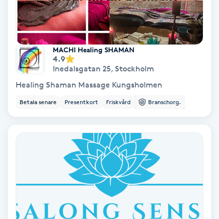
Skoinlägg
Skägg
MACHI Healing SHAMAN
4.9
Inedalsgatan 25
,
Stockholm
Skäggfärgning
Healing Shaman Massage Kungsholmen
Skäggklippning
Betala senare
Presentkort
Friskvård
Branschorg.
Skäggtrimmning
Skönhet
Slingor
Sockring