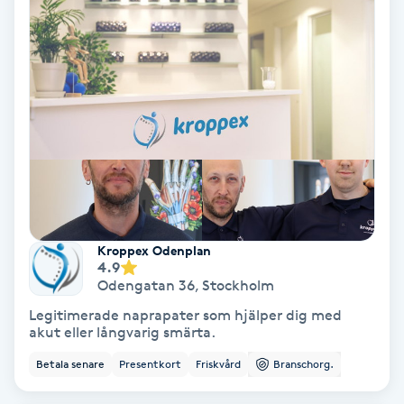
Volymfransar
Vårtor
Y
Yin Yoga
Yoga
Yoga Nidra
Kroppex Odenplan
4.9
Odengatan 36
,
Stockholm
Yogamassage
Legitimerade naprapater som hjälper dig med
Z
akut eller långvarig smärta.
Betala senare
Presentkort
Friskvård
Branschorg.
Zonterapi