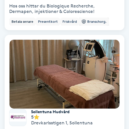
Hos oss hittar du Biologique Recherche,
Fotmassage
Dermapen, injektioner & Colorescience!
Betala senare
Presentkort
Friskvård
Branschorg.
Fotsvamp
Fotvård
Fransar
Fransborttagning
Fransfärgning
Fransförlängning
Sollentuna Hudvård
5
Fransförlängning Megavolym
Drevkarlsstigen 1
,
Sollentuna