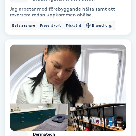
Jag arbetar med förebyggande hälsa samt att
Personlig tränare
reversera redan uppkommen ohälsa.
Betala senare
Presentkort
Friskvård
Branschorg.
Picolaser
Piercing
Pigmentbehandling
Pigmentfläckar
Plastikkirurgi
Powder brows
Power Yoga
Dermatech