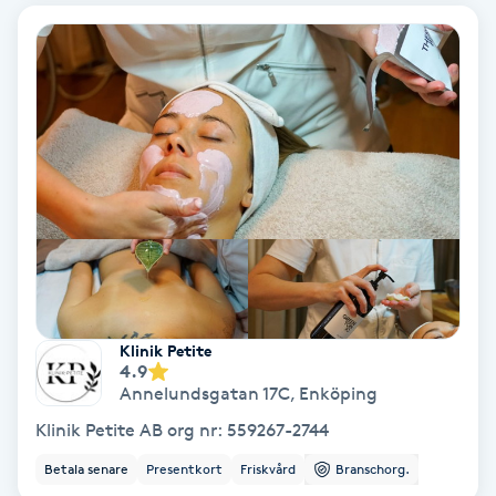
Nagelförlängning akryl
Nagelförlängning gelé
Nagelförlängning glasfiber
Nagelförlängning silke
Nagelförstärkning
Klinik Petite
Nagelklippning
4.9
Annelundsgatan 17C
,
Enköping
Nagelsvamp
Klinik Petite AB org nr: 559267-2744
Betala senare
Presentkort
Friskvård
Branschorg.
Nageltrång