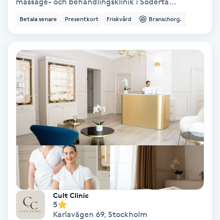
Extensions borttagning
massage- och behandlingsklinik i Södertä...
Betala senare
Presentkort
Friskvård
Branschorg.
Eyeliner-tatuering
F
Face framing
Faceliftmassage
Fet hårbotten
Fettreducering
Fibromassage
Cult Clinic
5
Fillers
Karlavägen 69
,
Stockholm