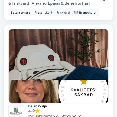
& friskvård! Använd Epassi & Benefits här!
Osteopati
Betala senare
Presentkort
Friskvård
Branschorg.
P
Paraffinbehandling
Pedikyr
Pensionärklippning
Permanent
Permanent hårborttagning
Permanent ögonbrynsmakeup
BalansVilja
4.9
Personal shopper
Industrigatan 6
,
Stockholm