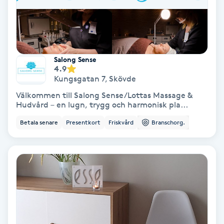
Spa
Spa manikyr & pedikyr
Salong Sense
4.9
Spa-manikyr
Kungsgatan 7
,
Skövde
Välkommen till Salong Sense/Lottas Massage &
Spa-pedikyr
Hudvård – en lugn, trygg och harmonisk pla...
Betala senare
Presentkort
Friskvård
Branschorg.
Spraytan
Stylist
Sugaring
Svensk massage