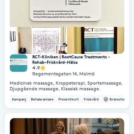
Terapi
Thaimassage
Toning
Torr hårbotten
RCT-Kliniken | RootCause Treatments -
Rehab-Friskvård-Hälsa
4.9
Torrborstning
Regementsgatan 14
,
Malmö
Medicinsk massage, Kroppsterapi, Sportsmassage,
Triggerpunktsmassage
Djupgående massage, Klassisk massage.
Kampanj
Betala senare
Presentkort
Friskvård
Branschorg.
Trådning
Träning