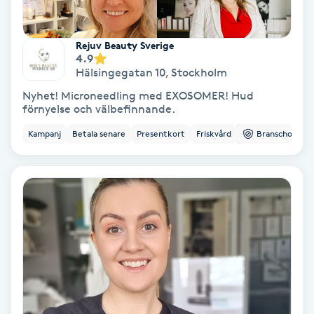
Hypnos
Rejuv Beauty Sverige
Hårborttagning
4.9
Hälsingegatan 10
,
Stockholm
Hårbottenbehandling
Nyhet! Microneedling med EXOSOMER! Hud
förnyelse och välbefinnande.
Hårförlängning
Kampanj
Betala senare
Presentkort
Friskvård
Branschorg.
Hårvård
Hälsa
Hälsprickor
I
Idrottsmassage