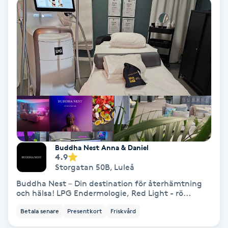
Ansiktsbehandling djuprengörande
B
Babylights
Balayage
Bambumassage
Barber
Buddha Nest Anna & Daniel
4.9
Barnklippning
Storgatan 50B
,
Luleå
Buddha Nest – Din destination för återhämtning
BIAB
och hälsa! LPG Endermologie, Red Light - rö...
Betala senare
Presentkort
Friskvård
Blowout