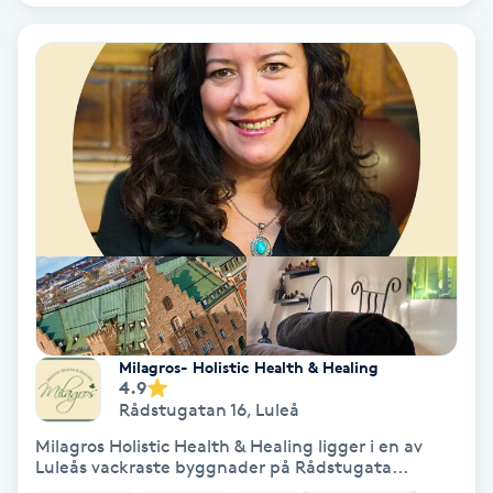
Nagelvård
Naglar borttagning
Naglar reparation
Naprapati
Navelpiercing
NBE-massage
Milagros- Holistic Health & Healing
4.9
Rådstugatan 16
,
Luleå
Ny frisyr
Milagros Holistic Health & Healing ligger i en av
O
Luleås vackraste byggnader på Rådstugata...