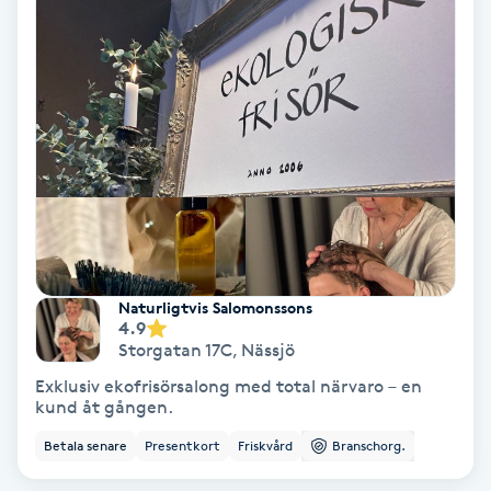
Medium
Megavolymfransar
Melasma
Mesoterapi
MicroPen
Naturligtvis Salomonssons
4.9
Microshading
Storgatan 17C
,
Nässjö
Exklusiv ekofrisörsalong med total närvaro – en
Mixfransar
kund åt gången.
N
Betala senare
Presentkort
Friskvård
Branschorg.
Nagelförlängning