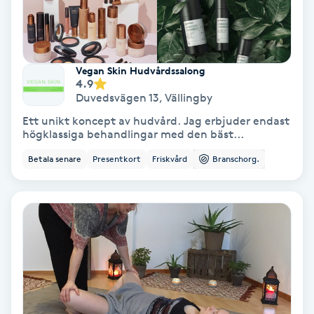
IPL
IPL hårborttagning
Vegan Skin Hudvårdssalong
4.9
Duvedsvägen 13
,
Vällingby
IR-massage
Ett unikt koncept av hudvård. Jag erbjuder endast
J
högklassiga behandlingar med den bäst...
Betala senare
Presentkort
Friskvård
Branschorg.
Japansk massage
K
K18
Katun fransar
Kemisk peeling