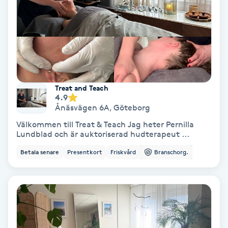
Koppningsmassage
Kosmetisk tatuering
Kostrådgivning
Treat and Teach
4.9
Kroppsinpackning
Ånäsvägen 6A
,
Göteborg
Välkommen till Treat & Teach Jag heter Pernilla
Kroppspeeling
Lundblad och är auktoriserad hudterapeut ...
Betala senare
Presentkort
Friskvård
Branschorg.
Käkledsbehandling
Kärlbehandling
L