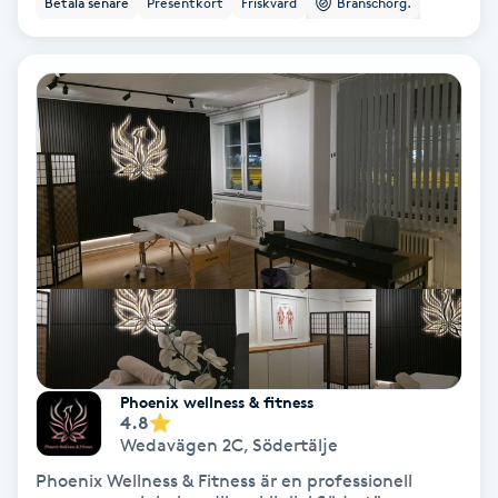
Betala senare
Presentkort
Friskvård
Branschorg.
Color correction
Cryoterapi
D
Damklippning
Dermapen
Diamantslipning
E
Enzympeeling
Phoenix wellness & fitness
4.8
Extensions
Wedavägen 2C
,
Södertälje
Phoenix Wellness & Fitness är en professionell