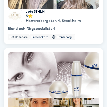
Hollywood Peel
Jade STHLM
5
Hot Stone Massage
Hantverkargatan 4
,
Stockholm
Blond och färgspecialister!
Hot yoga
Betala senare
Presentkort
Branschorg.
Hudföryngring
Huduppstramning
Hudvård
Hyaluronsyra
Hyperhidros