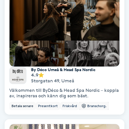
Tvätt & Fön
V
Vaccination
Vampyrbehandling
Vaxning
By Déco Umeå & Head Spa Nordic
Vaxning brasiliansk
4.9
Storgatan 49
,
Umeå
Veterinär
Välkommen till ByDéco & Head Spa Nordic – koppla
av, inspireras och känn dig som bäst.
Vibrationsmassage
Betala senare
Presentkort
Friskvård
Branschorg.
Vinyasa Yoga