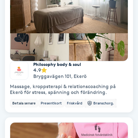
Laserbehandling
Lashlift Keratin
LED-ljusterapi
Liktornar
Philosophy body & soul
4.9
LPG
Bryggavägen 101
,
Ekerö
Massage, kroppsterapi & relationscoaching på
LPG-behandling
Ekerö för stress, spänning och förändring.
Betala senare
Presentkort
Friskvård
Branschorg.
LPG-massage
Luggklippning