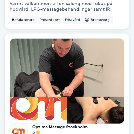
Varmt välkommen till en salong med fokus på
Fransförlängning Volym
hudvård, LPG-massagebehandlingar samt IR.
Betala senare
Presentkort
Friskvård
Branschorg.
Fransk manikyr
Fransrengöring
Frekvensterapi
Friskvård
Friskvårdsmassage
Frisör
Funktionsanalys
Optima Massage Stockholm
5