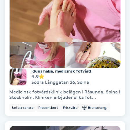
Lymfmassage
Läpptatuering
M
Makeup
Manikyr & Pedikyr
Iduns hälsa, medicinsk fotvård
Massage
4.9
Södra Långgatan 26
,
Solna
Medial vägledning
Medicinsk fotvårdsklinik belägen i Råsunda, Solna i
Stockholm. Kliniken erbjuder olika fot...
Medicinsk massage
Betala senare
Presentkort
Friskvård
Branschorg.
Meditation