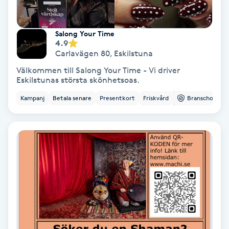
Samtalsterapi
Salong Your Time
4.9
Senioryoga
Carlavägen 80
,
Eskilstuna
Välkommen till Salong Your Time - Vi driver
Shiatsu
Eskilstunas största skönhetsoas.
Kampanj
Betala senare
Presentkort
Friskvård
Branschorg.
Singelfransar
Sjukgymnastik
Skalpmassage
Skinbooster
Sklerosering