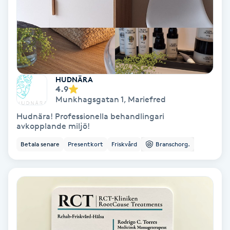
Svettbehandling
T
Tuina-massage
HUDNÄRA
Taktil massage
4.9
Munkhagsgatan 1
,
Mariefred
Hudnära! Professionella behandlingari
Tandblekning
avkopplande miljö!
Betala senare
Presentkort
Friskvård
Branschorg.
Tandläkare
Tatuering
Tatueringsborttagning