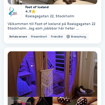
Regndroppsmassage
Foot of Iceland
4.9
Reiki
Roslagsgatan 22
,
Stockholm
Välkommen till Foot of Iceland på Roslagsgatan 22
Stockholm. Jag som jobbbar här heter ...
Reikihealing
Betala senare
Presentkort
Friskvård
Branschorg.
Reiki massage
Restorative Yoga
Rosacea
Rosenmetoden
Ryggmassage
S