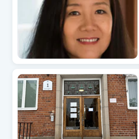
Babylights
Balayage
Bambumassage
Barber
Barnklippning
BIAB
Blowout
Bottenfärg