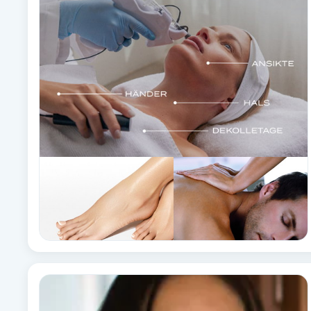
Alternativmedicin
Andningsmassage
Ansiktslyft utan kirurgi
Aromamassage
Ashtanga Yoga
Ayurveda
Ayurvedisk Massage
Ansiktsbehandling djuprengörande
B