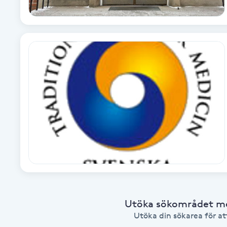
Brynformning
Brynfärgning
Brynplockning
Bröllopsuppsättning
C
Celluliter
Coachning
Utöka sökområdet med
Color correction
Utöka din sökarea för att