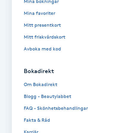
Eyeliner-tatuering
Mina bokningar
F
Mina favoriter
Face framing
Mitt presentkort
Mitt friskvårdskort
Faceliftmassage
Avboka med kod
Fet hårbotten
Bokadirekt
Fettreducering
Om Bokadirekt
Fibromassage
Blogg - Beautylabbet
Fillers
FAQ - Skönhetsbehandlingar
Fakta & Råd
Fotmassage
Karriär