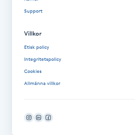
Fotsvamp
Support
Fotvård
Villkor
Fransar
Etisk policy
Fransborttagning
Integritetspolicy
Cookies
Fransfärgning
Allmänna villkor
Fransförlängning
Fransförlängning Megavolym
Fransförlängning Volym