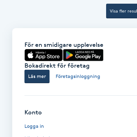
Cryoterapi
Visa fler resu
D
Damklippning
För en smidigare upplevelse
Dermapen
Diamantslipning
Bokadirekt för företag
E
Läs mer
Företagsinloggning
Enzympeeling
Extensions
Konto
Extensions borttagning
Logga in