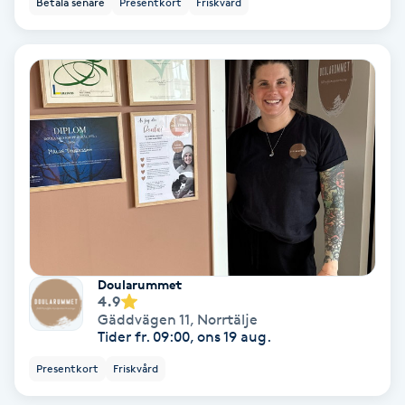
Betala senare
Presentkort
Friskvård
Ansiktsbehandling djuprengörande
B
Babylights
Balayage
Bambumassage
Barber
Doularummet
Barnklippning
4.9
Gäddvägen 11
,
Norrtälje
Tider fr. 09:00, ons 19 aug.
BIAB
Presentkort
Friskvård
Blowout