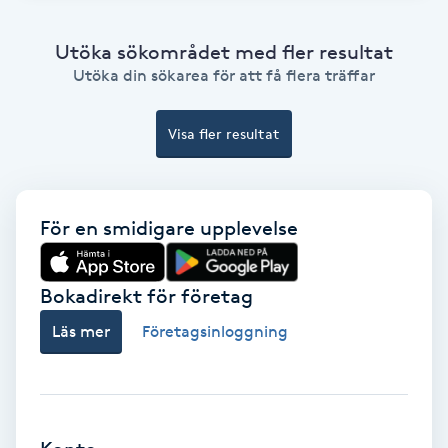
Bottenfärg
Utöka sökområdet med fler resultat
Utöka din sökarea för att få flera träffar
Brynformning
Visa fler resultat
Brynfärgning
Brynplockning
För en smidigare upplevelse
Bröllopsuppsättning
Bokadirekt för företag
C
Läs mer
Företagsinloggning
Celluliter
Coachning