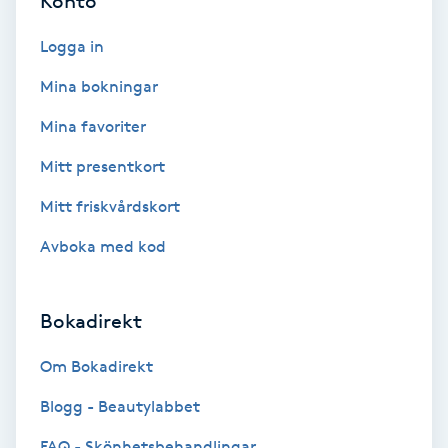
Konto
Color correction
Logga in
Cryoterapi
Mina bokningar
D
Mina favoriter
Damklippning
Mitt presentkort
Dermapen
Mitt friskvårdskort
Avboka med kod
Diamantslipning
E
Bokadirekt
Enzympeeling
Om Bokadirekt
Extensions
Blogg - Beautylabbet
FAQ - Skönhetsbehandlingar