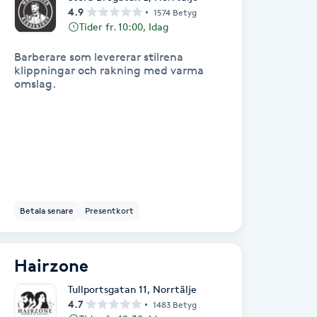
4.9
1574 Betyg
Tider fr. 10:00, Idag
Barberare som levererar stilrena
klippningar och rakning med varma
omslag.
Betala senare
Presentkort
Hairzone
Tullportsgatan 11
,
Norrtälje
4.7
1483 Betyg