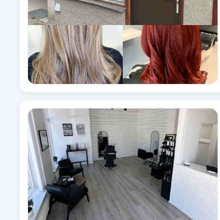
Fotsvamp
Fotvård
Fransar
Fransborttagning
Fransfärgning
Fransförlängning
Fransförlängning Megavolym
Fransförlängning Volym