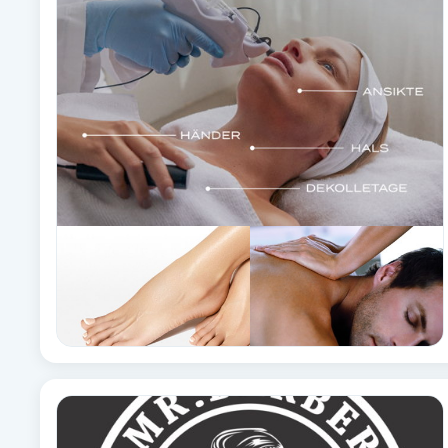
Alternativmedicin
Andningsmassage
Ansiktslyft utan kirurgi
Aromamassage
Ashtanga Yoga
Ayurveda
Ayurvedisk Massage
Ansiktsbehandling djuprengörande
B