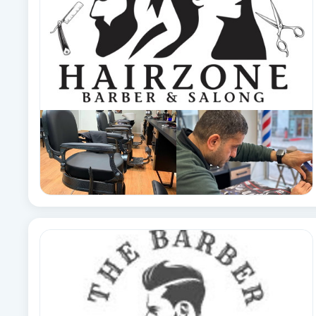
Brynformning
Brynfärgning
Brynplockning
Bröllopsuppsättning
C
Celluliter
Coachning
Color correction