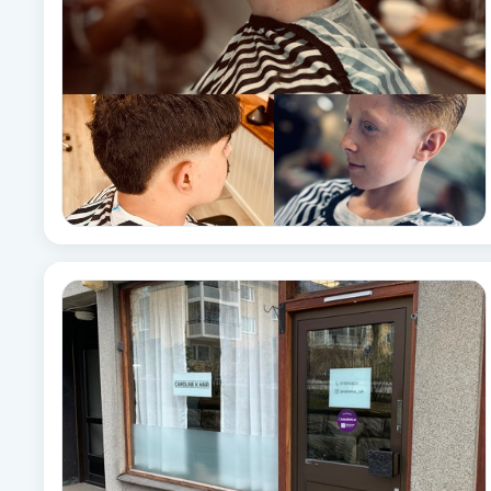
Eyeliner-tatuering
F
Face framing
Faceliftmassage
Fet hårbotten
Fettreducering
Fibromassage
Fillers
Fotmassage