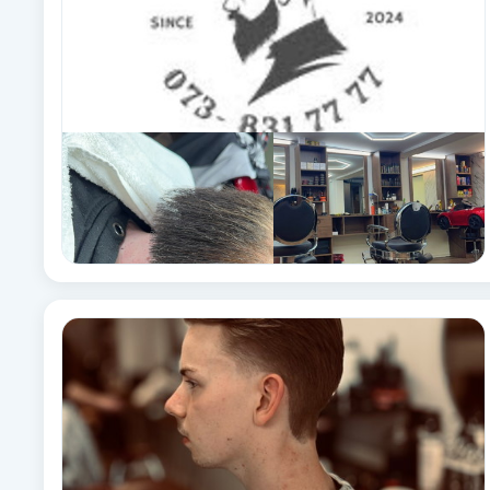
Cryoterapi
D
Damklippning
Dermapen
Diamantslipning
E
Enzympeeling
Extensions
Extensions borttagning