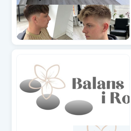
Fransk manikyr
Fransrengöring
Frekvensterapi
Friskvård
Friskvårdsmassage
Frisör
Funktionsanalys
Färgning