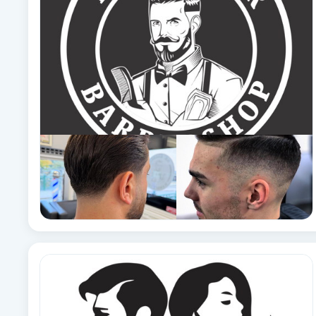
Babylights
Balayage
Bambumassage
Barber
Barnklippning
BIAB
Blowout
Bottenfärg