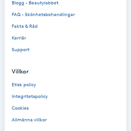
Blogg - Beautylabbet
Bottenfärg
FAQ - Skönhetsbehandlingar
Fakta & Råd
Brynformning
Karriär
Brynfärgning
Support
Brynplockning
Villkor
Bröllopsuppsättning
Etisk policy
C
Integritetspolicy
Celluliter
Cookies
Coachning
Allmänna villkor