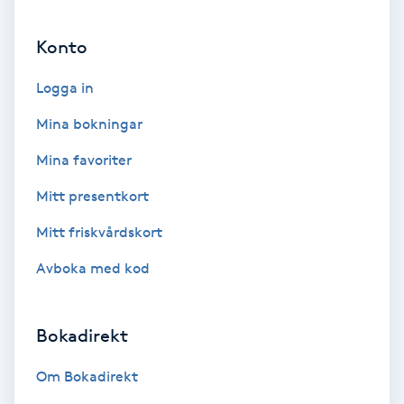
Ansiktsbehandling djuprengörande
Konto
B
Logga in
Babylights
Mina bokningar
Balayage
Mina favoriter
Bambumassage
Mitt presentkort
Mitt friskvårdskort
Barber
Avboka med kod
Barnklippning
Bokadirekt
BIAB
Om Bokadirekt
Blowout