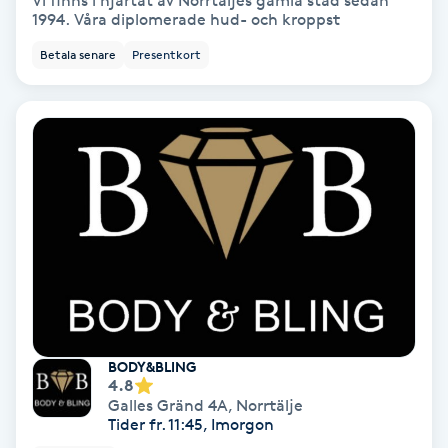
Vi finns i hjärtat av Norrtäljes gamla stad sedan
1994. Våra diplomerade hud- och kroppst
Bottenfärg
Betala senare
Presentkort
Brynformning
Brynfärgning
Brynplockning
Bröllopsuppsättning
C
Celluliter
BODY&BLING
4.8
Coachning
Galles Gränd 4A
,
Norrtälje
Tider fr. 11:45, Imorgon