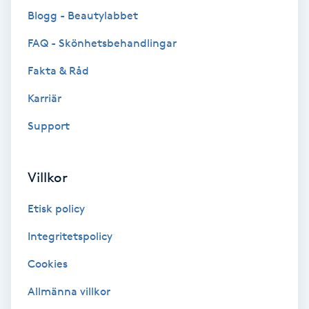
Blogg - Beautylabbet
Keratinbehandling
FAQ - Skönhetsbehandlingar
Kinesiologi
Fakta & Råd
Karriär
Kinesisk medicin
Support
Kiropraktik
Villkor
Klangmassage
Etisk policy
Klippning
Integritetspolicy
Klippning & Slingor
Cookies
Allmänna villkor
Klippning ungdom