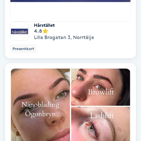
Gruppträning
Hårstället
4.8
Gua Sha-massage
Lilla Brogatan 3
,
Norrtälje
H
Presentkort
Hatha Yoga
Headspa
Healing
Herrklippning
HIFU