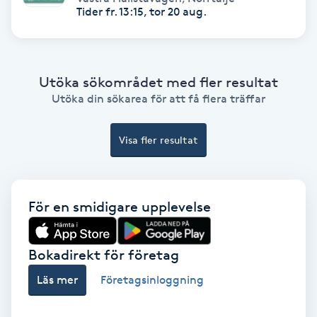
Tider fr. 13:15, tor 20 aug.
Hypnos
Hårborttagning
Utöka sökområdet med fler resultat
Hårbottenbehandling
Utöka din sökarea för att få flera träffar
Hårförlängning
Visa fler resultat
Hårvård
För en smidigare upplevelse
Hälsa
Hälsprickor
Bokadirekt för företag
I
Läs mer
Företagsinloggning
Idrottsmassage