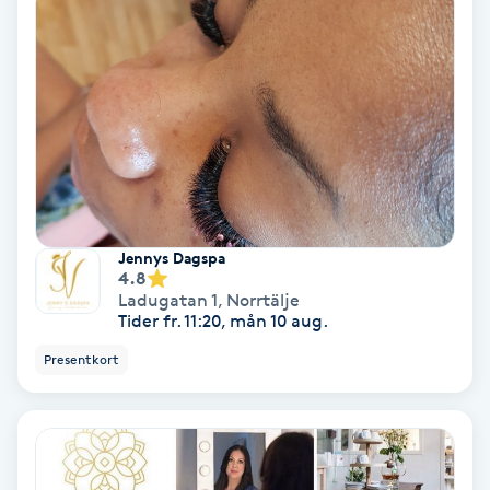
Fotmassage
Fotsvamp
Fotvård
Fransar
Jennys Dagspa
Fransborttagning
4.8
Ladugatan 1
,
Norrtälje
Tider fr. 11:20, mån 10 aug.
Fransfärgning
Presentkort
Fransförlängning
Fransförlängning Megavolym