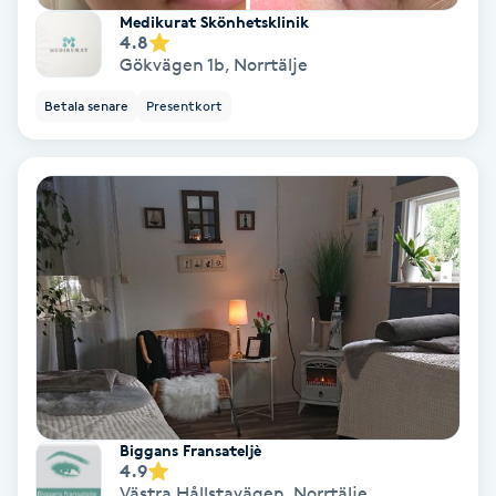
Hollywood Peel
Medikurat Skönhetsklinik
4.8
Gökvägen 1b
,
Norrtälje
Hot Stone Massage
Betala senare
Presentkort
Hot yoga
Hudföryngring
Huduppstramning
Hudvård
Hyaluronsyra
Biggans Fransateljè
Hyperhidros
4.9
Västra Hållstavägen
,
Norrtälje