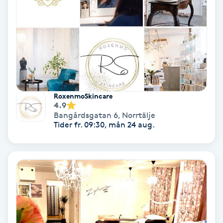
Fransförlängning Volym
Fransk manikyr
Fransrengöring
RoxenmoSkincare
Frekvensterapi
4.9
Bangårdsgatan 6
,
Norrtälje
Tider fr. 09:30, mån 24 aug.
Friskvård
Friskvårdsmassage
Frisör
Funktionsanalys