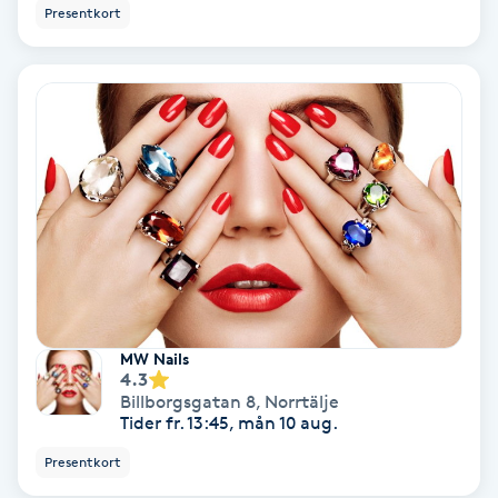
Color correction
Presentkort
Cryoterapi
D
Damklippning
Dermapen
Diamantslipning
E
MW Nails
Enzympeeling
4.3
Billborgsgatan 8
,
Norrtälje
Tider fr. 13:45, mån 10 aug.
Extensions
Presentkort