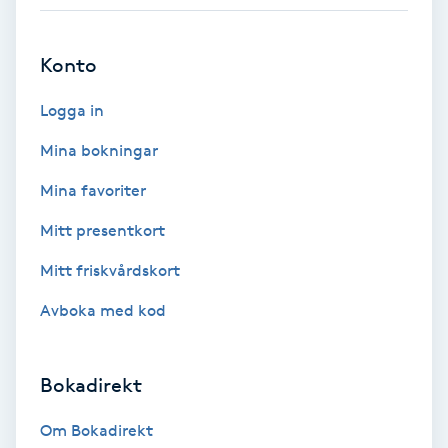
IPL
Konto
IPL hårborttagning
Logga in
Mina bokningar
IR-massage
J
Mina favoriter
Mitt presentkort
Japansk massage
K
Mitt friskvårdskort
Avboka med kod
K18
Katun fransar
Bokadirekt
Kemisk peeling
Om Bokadirekt