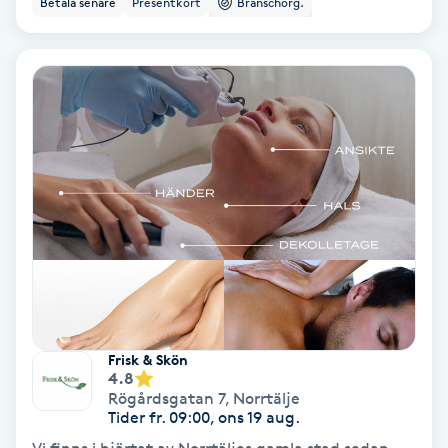
Betala senare
Presentkort
Branschorg.
Ansiktsbehandling djuprengörande
B
Babylights
Balayage
Bambumassage
Barber
Barnklippning
Frisk & Skön
4.8
BIAB
Rögårdsgatan 7
,
Norrtälje
Tider fr. 09:00, ons 19 aug.
Blowout