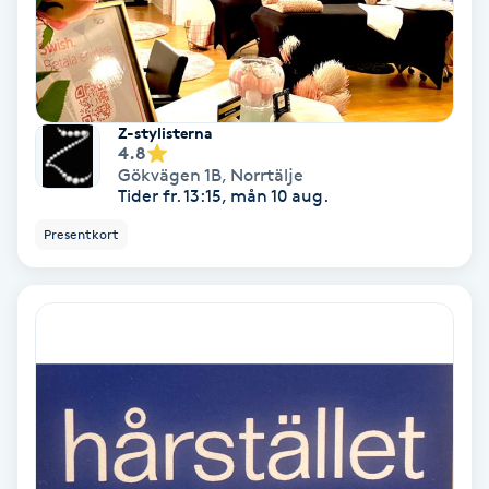
Färgning
Föning
G
Z-stylisterna
4.8
Gökvägen 1B
,
Norrtälje
Gel naglar
Tider fr. 13:15, mån 10 aug.
Presentkort
Gelenaglar
Gellack
Gellack med förstärkning
Gravidmassage
Gravidyoga