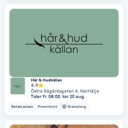
Extensions borttagning
Eyeliner-tatuering
F
Face framing
Faceliftmassage
Fet hårbotten
Hår & Hudkällan
4.9
Fettreducering
Östra Rögårdsgatan 6
,
Norrtälje
Tider fr. 08:00, tor 20 aug.
Fibromassage
Betala senare
Presentkort
Branschorg.
Fillers