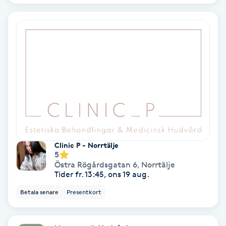
Fransförlängning Volym
Fransk manikyr
Fransrengöring
Frekvensterapi
Friskvård
Clinic P - Norrtälje
5
Friskvårdsmassage
Östra Rögårdsgatan 6
,
Norrtälje
Tider fr. 13:45, ons 19 aug.
Frisör
Betala senare
Presentkort
Funktionsanalys