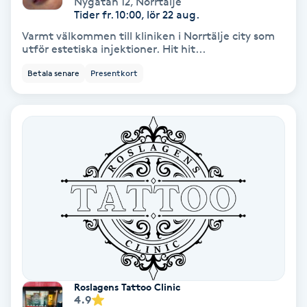
Nygatan 12
,
Norrtälje
Color correction
Tider fr. 10:00, lör 22 aug.
Varmt välkommen till kliniken i Norrtälje city som
Cryoterapi
utför estetiska injektioner. Hit hit...
D
Betala senare
Presentkort
Damklippning
Dermapen
Diamantslipning
E
Enzympeeling
Extensions
Roslagens Tattoo Clinic
4.9