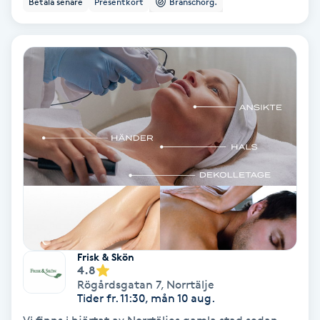
Betala senare
Presentkort
Branschorg.
Ansiktsbehandling djuprengörande
B
Babylights
Balayage
Bambumassage
Barber
Barnklippning
Frisk & Skön
4.8
BIAB
Rögårdsgatan 7
,
Norrtälje
Tider fr. 11:30, mån 10 aug.
Blowout