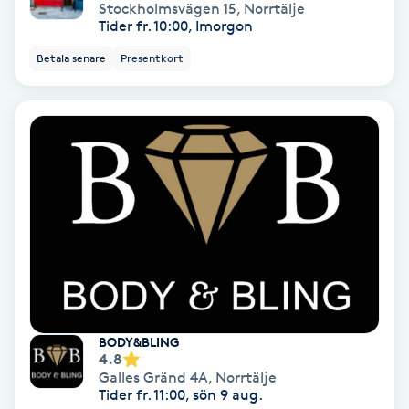
Extensions borttagning
Stockholmsvägen 15
,
Norrtälje
Tider fr. 10:00, Imorgon
Eyeliner-tatuering
Betala senare
Presentkort
F
Face framing
Faceliftmassage
Fet hårbotten
Fettreducering
Fibromassage
BODY&BLING
4.8
Galles Gränd 4A
,
Norrtälje
Fillers
Tider fr. 11:00, sön 9 aug.