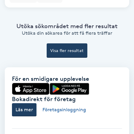
Hollywood Peel
Hot Stone Massage
Utöka sökområdet med fler resultat
Utöka din sökarea för att få flera träffar
Hot yoga
Visa fler resultat
Hudföryngring
Huduppstramning
För en smidigare upplevelse
Hudvård
Bokadirekt för företag
Hyaluronsyra
Läs mer
Företagsinloggning
Hyperhidros