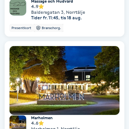
Massage och Hudvård
4.9
Färgning
Baldersgatan 3
,
Norrtälje
Tider fr. 11:45, tis 18 aug.
Föning
Presentkort
Branschorg.
G
Gel naglar
Gelenaglar
Gellack
Gellack med förstärkning
Gravidmassage
Marholmen
4.6
Gravidyoga
Marholmen 1
,
Norrtälje