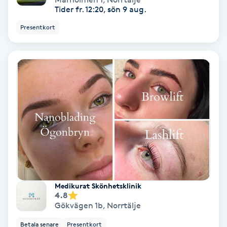
Tider fr. 12:20, sön 9 aug.
Gruppträning
Presentkort
Gua Sha-massage
H
Hatha Yoga
Headspa
Healing
Herrklippning
Medikurat Skönhetsklinik
4.8
Gökvägen 1b
,
Norrtälje
HIFU
Betala senare
Presentkort