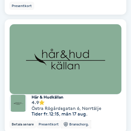
Presentkort
Fotmassage
Fotsvamp
Fotvård
Fransar
Fransborttagning
Fransfärgning
Hår & Hudkällan
4.9
Fransförlängning
Östra Rögårdsgatan 6
,
Norrtälje
Tider fr. 12:15, mån 17 aug.
Fransförlängning Megavolym
Betala senare
Presentkort
Branschorg.