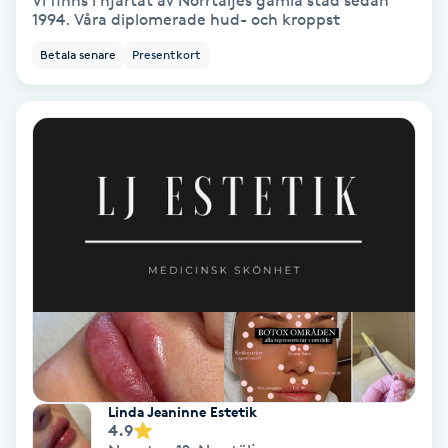
Vi finns i hjärtat av Norrtäljes gamla stad sedan
1994. Våra diplomerade hud- och kroppst
Bottenfärg
Betala senare
Presentkort
Brynformning
Brynfärgning
Brynplockning
Bröllopsuppsättning
C
Celluliter
Coachning
Linda Jeaninne Estetik
4.9