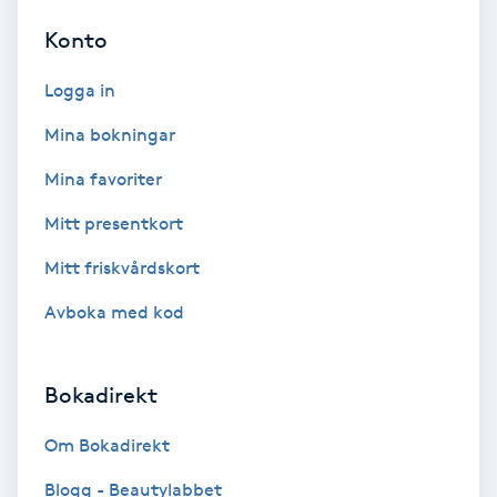
Hypnos
Konto
Hårborttagning
Logga in
Mina bokningar
Hårbottenbehandling
Mina favoriter
Hårförlängning
Mitt presentkort
Mitt friskvårdskort
Hårvård
Avboka med kod
Hälsa
Bokadirekt
Hälsprickor
I
Om Bokadirekt
Idrottsmassage
Blogg - Beautylabbet