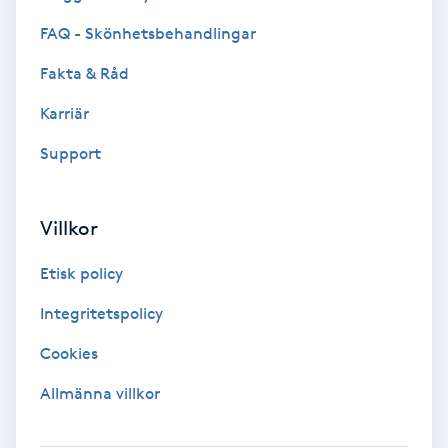
FAQ - Skönhetsbehandlingar
IPL
Fakta & Råd
IPL hårborttagning
Karriär
Support
IR-massage
J
Villkor
Japansk massage
K
Etisk policy
Integritetspolicy
K18
Cookies
Katun fransar
Allmänna villkor
Kemisk peeling