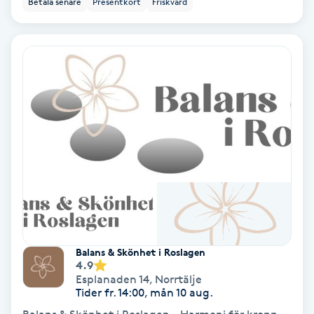
Betala senare
Presentkort
Friskvård
Ansiktsbehandling djuprengörande
B
Babylights
Balayage
Bambumassage
Barber
Barnklippning
Balans & Skönhet i Roslagen
4.9
BIAB
Esplanaden 14
,
Norrtälje
Tider fr. 14:00, mån 10 aug.
Blowout