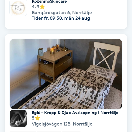
RoxenmoSkincare
4.9
Färgning
Bangårdsgatan 6
,
Norrtälje
Tider fr. 09:30, mån 24 aug.
Föning
G
Gel naglar
Gelenaglar
Gellack
Gellack med förstärkning
Eglė – Kropp & Djup Avslappning i Norrtälje
Gravidmassage
5
Vigelsjövägen 12B
,
Norrtälje
Gravidyoga