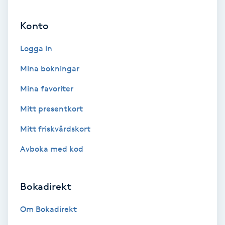
Hollywood Peel
Konto
Hot Stone Massage
Logga in
Hot yoga
Mina bokningar
Mina favoriter
Hudföryngring
Mitt presentkort
Huduppstramning
Mitt friskvårdskort
Avboka med kod
Hudvård
Hyaluronsyra
Bokadirekt
Hyperhidros
Om Bokadirekt