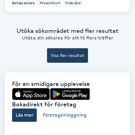
Betala senare
Presentkort
Friskvård
Gruppträning
Utöka sökområdet med fler resultat
Gua Sha-massage
Utöka din sökarea för att få flera träffar
H
Visa fler resultat
Hatha Yoga
Headspa
För en smidigare upplevelse
Healing
Bokadirekt för företag
Herrklippning
Läs mer
Företagsinloggning
HIFU