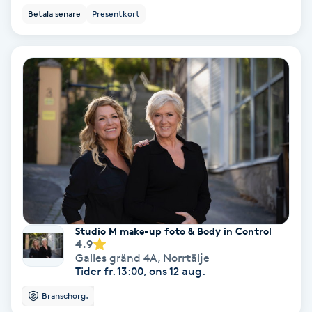
Betala senare
Presentkort
Fotmassage
Fotsvamp
Fotvård
Fransar
Fransborttagning
Fransfärgning
Studio M make-up foto & Body in Control
4.9
Fransförlängning
Galles gränd 4A
,
Norrtälje
Tider fr. 13:00, ons 12 aug.
Fransförlängning Megavolym
Branschorg.