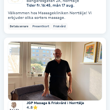
Bangårdsgatan 2A
,
Norrtälje
Color correction
Tider fr. 16:45, mån 17 aug.
Välkommen hos Massagekliniken Norrtälje! Vi
Cryoterapi
erbjuder olika sorters massage.
D
Betala senare
Presentkort
Friskvård
Damklippning
Dermapen
Diamantslipning
E
Enzympeeling
Extensions
JGP Massage & Friskvård i Norrtälje
4.8