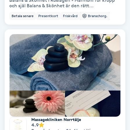
Balans & Skönhet i Roslagen - Harmoni för kropp
och själ Balans & Skönhet är den rätt...
Bottenfärg
Betala senare
Presentkort
Friskvård
Branschorg.
Brynformning
Brynfärgning
Brynplockning
Bröllopsuppsättning
C
Celluliter
Coachning
Massagekliniken Norrtälje
4.9