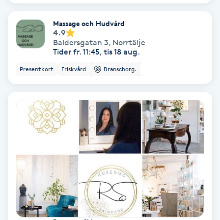
Fransförlängning Volym
Massage och Hudvård
4.9
Fransk manikyr
Baldersgatan 3
,
Norrtälje
Tider fr. 11:45, tis 18 aug.
Fransrengöring
Presentkort
Friskvård
Branschorg.
Frekvensterapi
Friskvård
Friskvårdsmassage
Frisör
Funktionsanalys