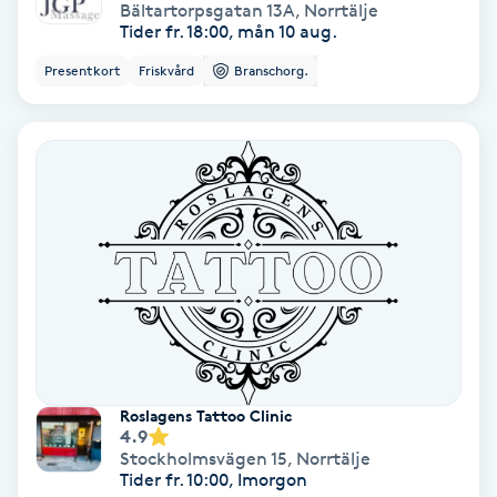
Extensions borttagning
Bältartorpsgatan 13A
,
Norrtälje
Tider fr. 18:00, mån 10 aug.
Eyeliner-tatuering
Presentkort
Friskvård
Branschorg.
F
Face framing
Faceliftmassage
Fet hårbotten
Fettreducering
Fibromassage
Roslagens Tattoo Clinic
4.9
Stockholmsvägen 15
,
Norrtälje
Fillers
Tider fr. 10:00, Imorgon