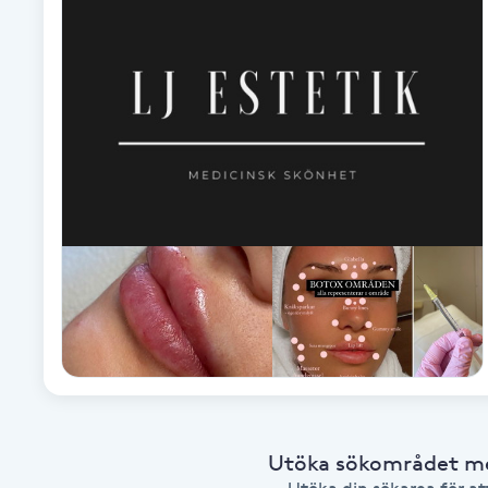
Alternativmedicin
Andningsmassage
Ansiktslyft utan kirurgi
Aromamassage
Ashtanga Yoga
Ayurveda
Ayurvedisk Massage
Ansiktsbehandling djuprengörande
Utöka sökområdet med
B