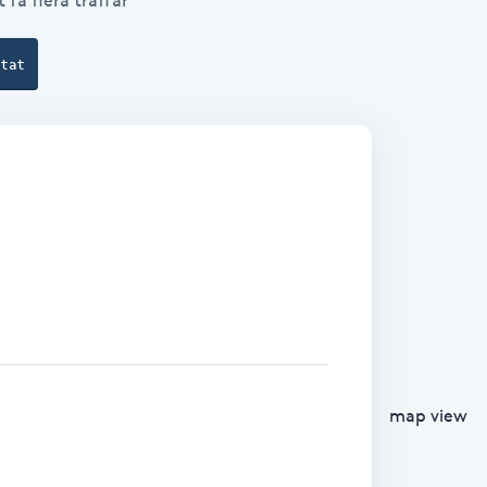
 få flera träffar
ltat
map view