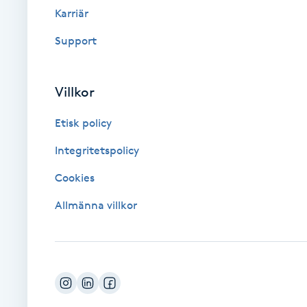
Cryoterapi
Karriär
D
Support
Damklippning
Villkor
Dermapen
Etisk policy
Diamantslipning
Integritetspolicy
E
Cookies
Enzympeeling
Allmänna villkor
Extensions
Extensions borttagning