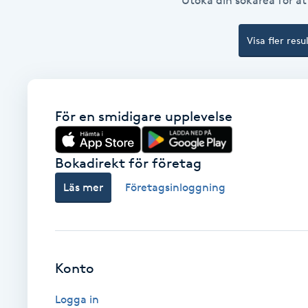
Utöka din sökarea för att
Babylights
Visa fler resu
Balayage
Bambumassage
För en smidigare upplevelse
Barber
Bokadirekt för företag
Barnklippning
Läs mer
Företagsinloggning
BIAB
Blowout
Konto
Bottenfärg
Logga in