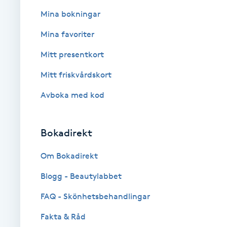
Mina bokningar
Brynformning
Mina favoriter
Brynfärgning
Mitt presentkort
Mitt friskvårdskort
Brynplockning
Avboka med kod
Bröllopsuppsättning
C
Bokadirekt
Celluliter
Om Bokadirekt
Coachning
Blogg - Beautylabbet
FAQ - Skönhetsbehandlingar
Color correction
Fakta & Råd