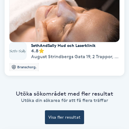
Extensions borttagning
Eyeliner-tatuering
F
Face framing
SethAndSally Hud och Laserklinik
4.8
Faceliftmassage
August Strindbergs Gata 19, 2 Trappor
,
Norrtä
Branschorg.
Fet hårbotten
Fettreducering
Utöka sökområdet med fler resultat
Utöka din sökarea för att få flera träffar
Fibromassage
Visa fler resultat
Fillers