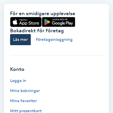
Fotmassage
För en smidigare upplevelse
Fotsvamp
Bokadirekt för företag
Fotvård
Läs mer
Företagsinloggning
Fransar
Fransborttagning
Konto
Fransfärgning
Logga in
Mina bokningar
Fransförlängning
Mina favoriter
Fransförlängning Megavolym
Mitt presentkort