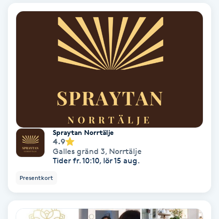
Bottenfärg
Brynformning
Brynfärgning
Brynplockning
Bröllopsuppsättning
Spraytan Norrtälje
4.9
C
Galles gränd 3
,
Norrtälje
Tider fr. 10:10, lör 15 aug.
Celluliter
Presentkort
Coachning