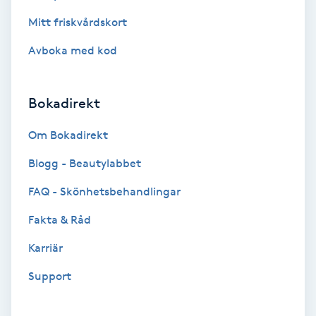
Fransförlängning Volym
Mitt friskvårdskort
Avboka med kod
Fransk manikyr
Fransrengöring
Bokadirekt
Om Bokadirekt
Frekvensterapi
Blogg - Beautylabbet
Friskvård
FAQ - Skönhetsbehandlingar
Friskvårdsmassage
Fakta & Råd
Karriär
Frisör
Support
Funktionsanalys