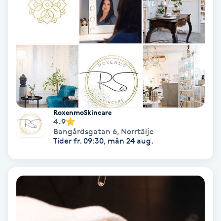
Color correction
Cryoterapi
D
Damklippning
Dermapen
RoxenmoSkincare
4.9
Diamantslipning
Bangårdsgatan 6
,
Norrtälje
Tider fr. 09:30, mån 24 aug.
E
Enzympeeling
Extensions