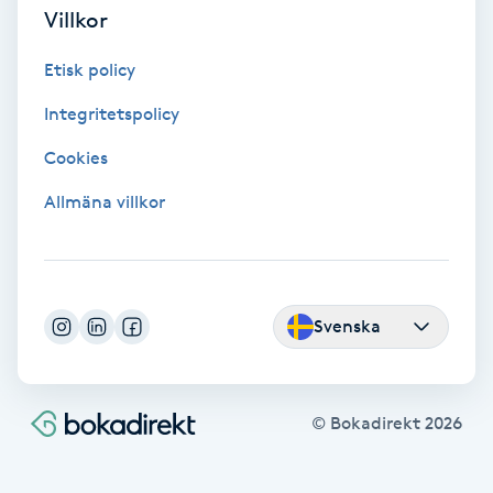
Villkor
Färgning
Etisk policy
Föning
Integritetspolicy
G
Cookies
Gel naglar
Allmäna villkor
Gelenaglar
Gellack
Svenska
Gellack med förstärkning
© Bokadirekt
2026
Gravidmassage
Gravidyoga