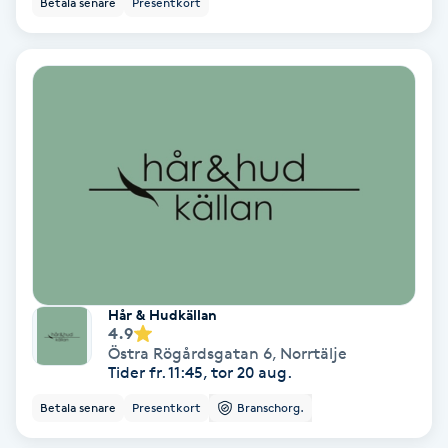
Betala senare
Presentkort
Ansiktsbehandling djuprengörande
B
Babylights
Balayage
Bambumassage
Barber
Hår & Hudkällan
Barnklippning
4.9
Östra Rögårdsgatan 6
,
Norrtälje
Tider fr. 11:45, tor 20 aug.
BIAB
Betala senare
Presentkort
Branschorg.
Blowout