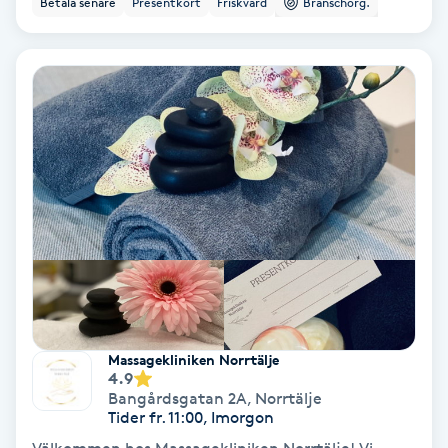
Betala senare
Presentkort
Friskvård
Branschorg.
Ansiktsbehandling djuprengörande
B
Babylights
Balayage
Bambumassage
Barber
Barnklippning
Massagekliniken Norrtälje
4.9
BIAB
Bangårdsgatan 2A
,
Norrtälje
Tider fr. 11:00, Imorgon
Blowout