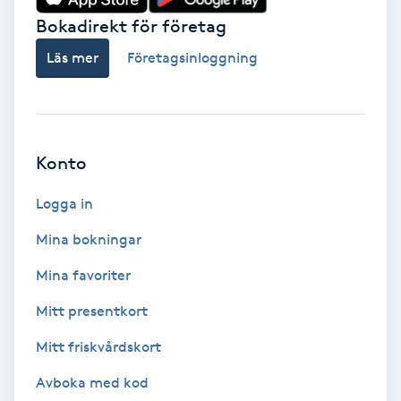
Bokadirekt för företag
Nagelförlängning akryl
Läs mer
Företagsinloggning
Nagelförlängning gelé
Nagelförlängning glasfiber
Konto
Nagelförlängning silke
Logga in
Mina bokningar
Nagelförstärkning
Mina favoriter
Nagelklippning
Mitt presentkort
Mitt friskvårdskort
Nagelsvamp
Avboka med kod
Nageltrång