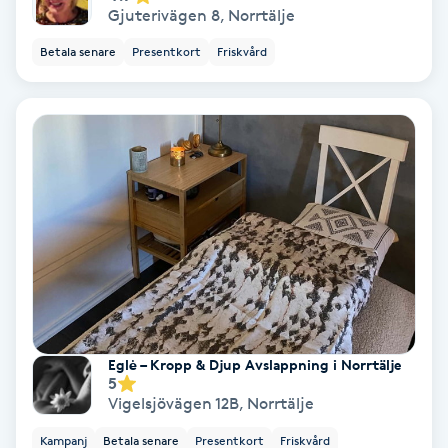
Lymfmassage
Gjuterivägen 8
,
Norrtälje
Betala senare
Presentkort
Friskvård
Läpptatuering
M
Makeup
Manikyr & Pedikyr
Massage
Medial vägledning
Medicinsk massage
Eglė – Kropp & Djup Avslappning i Norrtälje
5
Vigelsjövägen 12B
,
Norrtälje
Meditation
Kampanj
Betala senare
Presentkort
Friskvård