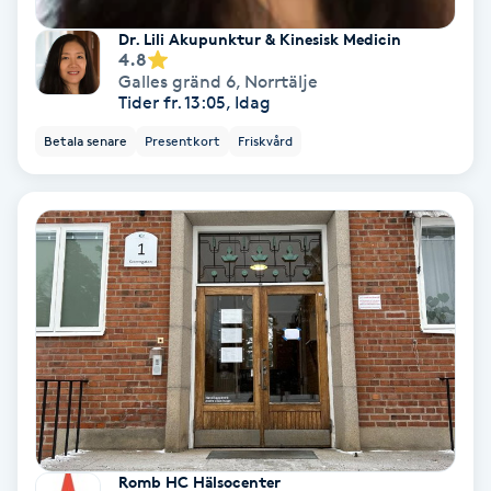
Dr. Lili Akupunktur & Kinesisk Medicin
Gruppträning
4.8
Galles gränd 6
,
Norrtälje
Tider fr. 13:05, Idag
Gua Sha-massage
Betala senare
Presentkort
Friskvård
H
Hatha Yoga
Headspa
Healing
Herrklippning
HIFU
Romb HC Hälsocenter