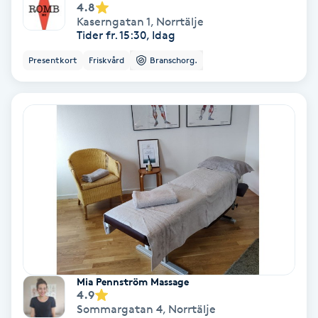
4.8
Hollywood Peel
Kaserngatan 1
,
Norrtälje
Tider fr. 15:30, Idag
Hot Stone Massage
Presentkort
Friskvård
Branschorg.
Hot yoga
Hudföryngring
Huduppstramning
Hudvård
Hyaluronsyra
Mia Pennström Massage
Hyperhidros
4.9
Sommargatan 4
,
Norrtälje