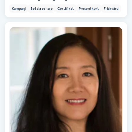
Färgning
Kampanj
Betala senare
Certifikat
Presentkort
Friskvård
Föning
G
Gel naglar
Gelenaglar
Gellack
Gellack med förstärkning
Gravidmassage
Gravidyoga