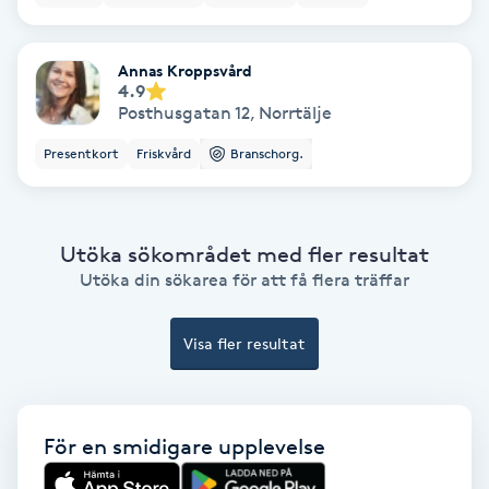
Medium
Annas Kroppsvård
4.9
Megavolymfransar
Posthusgatan 12
,
Norrtälje
Melasma
Presentkort
Friskvård
Branschorg.
Mesoterapi
Utöka sökområdet med fler resultat
MicroPen
Utöka din sökarea för att få flera träffar
Microshading
Visa fler resultat
Mixfransar
N
För en smidigare upplevelse
Nagelförlängning