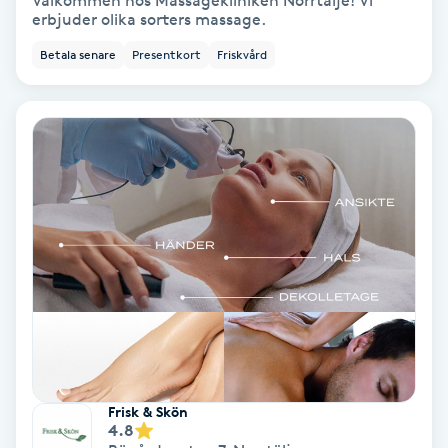
Välkommen hos Massagekliniken Norrtälje! Vi
erbjuder olika sorters massage.
Bottenfärg
Betala senare
Presentkort
Friskvård
Brynformning
Brynfärgning
Brynplockning
Bröllopsuppsättning
C
Celluliter
Coachning
Frisk & Skön
4.8