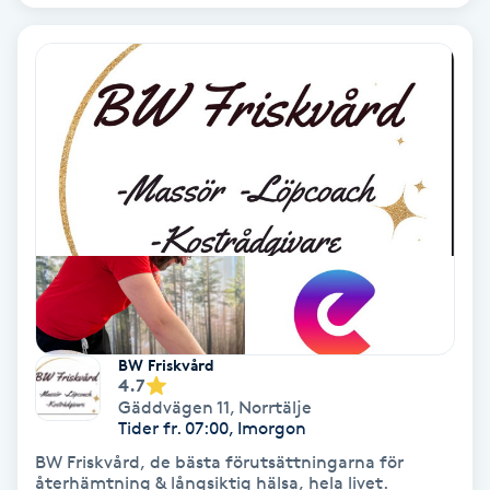
Fransförlängning Volym
Fransk manikyr
Fransrengöring
Frekvensterapi
Friskvård
Friskvårdsmassage
BW Friskvård
4.7
Frisör
Gäddvägen 11
,
Norrtälje
Tider fr. 07:00, Imorgon
Funktionsanalys
BW Friskvård, de bästa förutsättningarna för
återhämtning & långsiktig hälsa, hela livet.