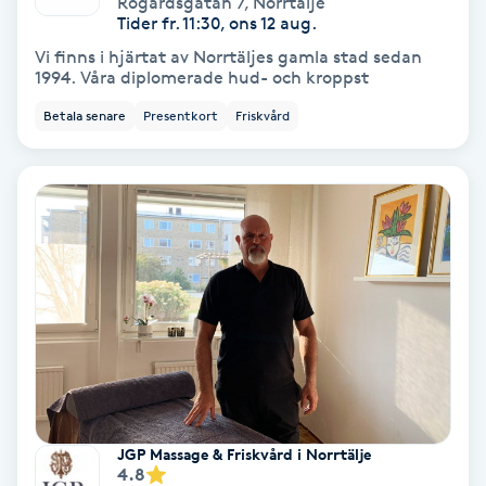
Rögårdsgatan 7
,
Norrtälje
Color correction
Tider fr. 11:30, ons 12 aug.
Vi finns i hjärtat av Norrtäljes gamla stad sedan
Cryoterapi
1994. Våra diplomerade hud- och kroppst
D
Betala senare
Presentkort
Friskvård
Damklippning
Dermapen
Diamantslipning
E
Enzympeeling
Extensions
JGP Massage & Friskvård i Norrtälje
4.8