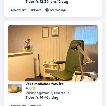
Tider fr. 12:30, ons 12 aug.
Hypnos
Presentkort
Friskvård
Branschorg.
Hårborttagning
Hårbottenbehandling
Hårförlängning
Hårvård
Hälsa
VeBo medicinsk fotvård
Hälsprickor
4.8
I
Vikingagatan 7
,
Norrtälje
Tider fr. 14:45, Idag
Idrottsmassage
Presentkort
Friskvård