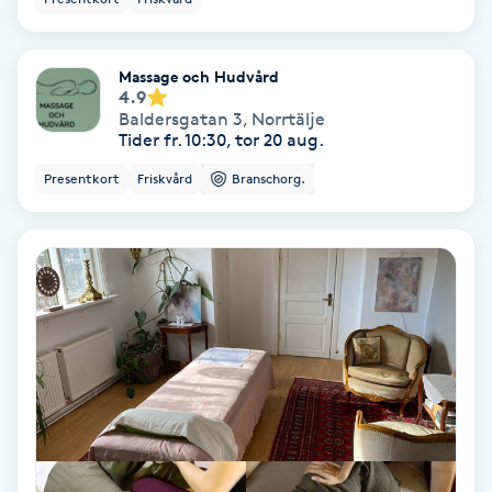
IPL
Massage och Hudvård
4.9
IPL hårborttagning
Baldersgatan 3
,
Norrtälje
Tider fr. 10:30, tor 20 aug.
IR-massage
Presentkort
Friskvård
Branschorg.
J
Japansk massage
K
K18
Katun fransar
Kemisk peeling