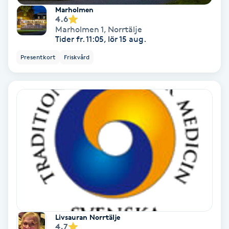
Laserbehandling
Marholmen
4.6
Marholmen 1
,
Norrtälje
Lashlift Keratin
Tider fr. 11:05, lör 15 aug.
Presentkort
Friskvård
LED-ljusterapi
Liktornar
LPG
LPG-behandling
LPG-massage
Luggklippning
Livsauran Norrtälje
4.7