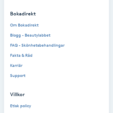
Bokadirekt
Nagelvård
Om Bokadirekt
Naglar borttagning
Blogg - Beautylabbet
Naglar reparation
FAQ - Skönhetsbehandlingar
Fakta & Råd
Naprapati
Karriär
Navelpiercing
Support
NBE-massage
Villkor
Ny frisyr
Etisk policy
O