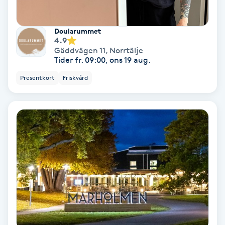
Koppningsmassage
Doularummet
4.9
Kosmetisk tatuering
Gäddvägen 11
,
Norrtälje
Tider fr. 09:00, ons 19 aug.
Kostrådgivning
Presentkort
Friskvård
Kroppsinpackning
Kroppspeeling
Käkledsbehandling
Kärlbehandling
L