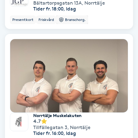
Extensions borttagning
Bältartorpsgatan 13A
,
Norrtälje
Tider fr. 18:00, Idag
Eyeliner-tatuering
Presentkort
Friskvård
Branschorg.
F
Face framing
Faceliftmassage
Fet hårbotten
Fettreducering
Fibromassage
Norrtälje Muskelakuten
4.7
Tillfällegatan 3
,
Norrtälje
Fillers
Tider fr. 16:00, Idag