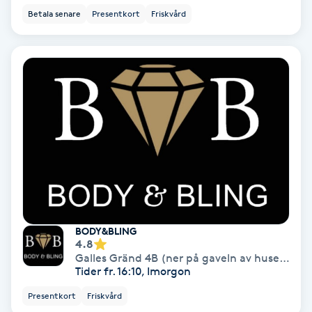
Betala senare
Presentkort
Friskvård
Fotmassage
Fotsvamp
Fotvård
Fransar
Fransborttagning
Fransfärgning
BODY&BLING
4.8
Fransförlängning
Galles Gränd 4B (ner på gaveln av huset)
,
Nor
Tider fr. 16:10, Imorgon
Fransförlängning Megavolym
Presentkort
Friskvård