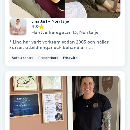
Keratinbehandling
Lina Jarl - Norrtälje
4.9
Kinesiologi
Hantverkaregatan 13
,
Norrtälje
* Lina har varit verksam sedan 2005 och håller
Kinesisk medicin
kurser, utbildningar och behandlar i ...
Betala senare
Presentkort
Friskvård
Kiropraktik
Klangmassage
Klippning
Klippning & Slingor
Klippning ungdom