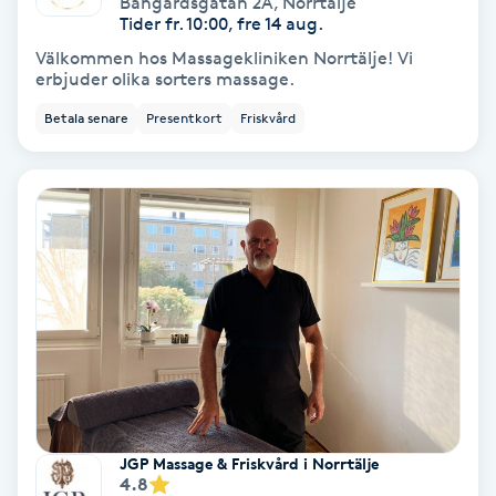
Bangårdsgatan 2A
,
Norrtälje
Color correction
Tider fr. 10:00, fre 14 aug.
Välkommen hos Massagekliniken Norrtälje! Vi
Cryoterapi
erbjuder olika sorters massage.
D
Betala senare
Presentkort
Friskvård
Damklippning
Dermapen
Diamantslipning
E
Enzympeeling
Extensions
JGP Massage & Friskvård i Norrtälje
4.8