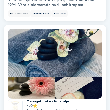
Vi finns i hjärtat av Norrtäljes gamla stad sedan
1994. Våra diplomerade hud- och kroppst
Bottenfärg
Betala senare
Presentkort
Friskvård
Brynformning
Brynfärgning
Brynplockning
Bröllopsuppsättning
C
Celluliter
Coachning
Massagekliniken Norrtälje
4.9