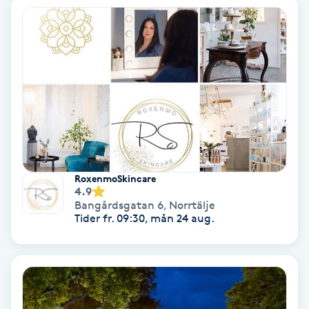
Keratinbehandling
Kinesiologi
Kinesisk medicin
Kiropraktik
Klangmassage
RoxenmoSkincare
4.9
Bangårdsgatan 6
,
Norrtälje
Klippning
Tider fr. 09:30, mån 24 aug.
Klippning & Slingor
Klippning ungdom