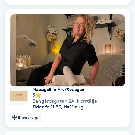
Gruppträning
Gua Sha-massage
H
Hatha Yoga
Headspa
MassageElin Åre/Roslagen
Healing
5
Bangårdsgatan 2A
,
Norrtälje
Tider fr. 11:30, tis 11 aug.
Herrklippning
Branschorg.
HIFU