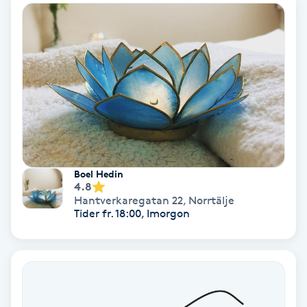
Hollywood Peel
Hot Stone Massage
Hot yoga
Hudföryngring
Huduppstramning
Boel Hedin
4.8
Hantverkaregatan 22
,
Norrtälje
Hudvård
Tider fr. 18:00, Imorgon
Hyaluronsyra
Hyperhidros