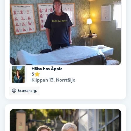
Lymfmassage
Läpptatuering
M
Makeup
Manikyr & Pedikyr
Hälsa hos Äpple
Massage
5
Klippan 13
,
Norrtälje
Medial vägledning
Branschorg.
Medicinsk massage
Meditation