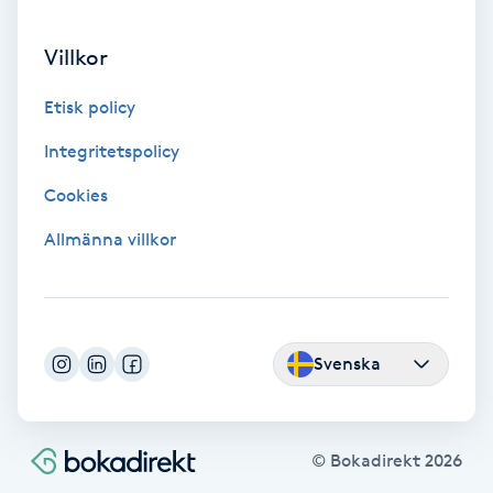
Olaplex
Villkor
Olaplexbehandling
Etisk policy
Ombre
Integritetspolicy
Cookies
Ombre brows
Allmänna villkor
Ombre naglar
Optiker
Svenska
Ortobionomi
Ortopedi
© Bokadirekt
2026