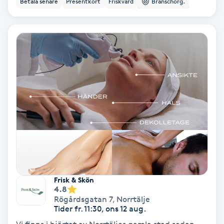
Betala senare
Presentkort
Friskvård
Branschorg.
Ansiktsbehandling djuprengörande
B
Babylights
Balayage
Bambumassage
Barber
Barnklippning
Frisk & Skön
4.8
BIAB
Rögårdsgatan 7
,
Norrtälje
Tider fr. 11:30, ons 12 aug.
Blowout