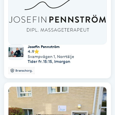
Hypnos
Hårborttagning
Hårbottenbehandling
Josefin Pennström
Hårförlängning
4.9
Svampvägen 1
,
Norrtälje
Tider fr. 15:15, Imorgon
Hårvård
Branschorg.
Hälsa
Hälsprickor
I
Idrottsmassage