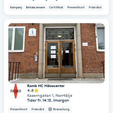
Färgning
Kampanj
Betala senare
Certifikat
Presentkort
Friskvård
Föning
G
Gel naglar
Gelenaglar
Gellack
Gellack med förstärkning
Romb HC Hälsocenter
4.8
Kaserngatan 1
,
Norrtälje
Gravidmassage
Tider fr. 14:15, Imorgon
Presentkort
Friskvård
Branschorg.
Gravidyoga