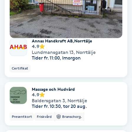
IPL
IPL hårborttagning
Annas Handkraft AB,Norrtälje
IR-massage
4.9
Lundmansgatan 13
,
Norrtälje
J
Tider fr. 11:00, Imorgon
Certifikat
Japansk massage
K
Massage och Hudvård
K18
4.9
Baldersgatan 3
,
Norrtälje
Tider fr. 10:30, tor 20 aug.
Katun fransar
Presentkort
Friskvård
Branschorg.
Kemisk peeling