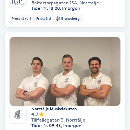
Extensions borttagning
Bältartorpsgatan 13A
,
Norrtälje
Tider fr. 18:00, Imorgon
Eyeliner-tatuering
Presentkort
Friskvård
Branschorg.
F
Face framing
Faceliftmassage
Fet hårbotten
Fettreducering
Fibromassage
Norrtälje Muskelakuten
4.7
Tillfällegatan 3
,
Norrtälje
Fillers
Tider fr. 09:45, Imorgon