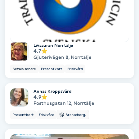
Laserbehandling
Lashlift Keratin
LED-ljusterapi
Livsauran Norrtälje
4.7
Liktornar
Gjuterivägen 8
,
Norrtälje
Betala senare
Presentkort
Friskvård
LPG
LPG-behandling
Annas Kroppsvård
4.9
Posthusgatan 12
,
Norrtälje
LPG-massage
Presentkort
Friskvård
Branschorg.
Luggklippning