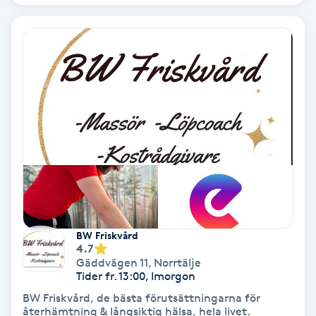
Fransförlängning Volym
Fransk manikyr
Fransrengöring
Frekvensterapi
Friskvård
Friskvårdsmassage
BW Friskvård
4.7
Frisör
Gäddvägen 11
,
Norrtälje
Tider fr. 13:00, Imorgon
Funktionsanalys
BW Friskvård, de bästa förutsättningarna för
återhämtning & långsiktig hälsa, hela livet.