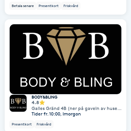
Betala senare
Presentkort
Friskvård
Fotmassage
Fotsvamp
Fotvård
Fransar
Fransborttagning
Fransfärgning
BODY&BLING
4.8
Fransförlängning
Galles Gränd 4B (ner på gaveln av huset)
,
Nor
Tider fr. 10:00, Imorgon
Fransförlängning Megavolym
Presentkort
Friskvård