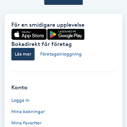
Nagelförlängning akryl
För en smidigare upplevelse
Nagelförlängning gelé
Bokadirekt för företag
Nagelförlängning glasfiber
Läs mer
Företagsinloggning
Nagelförlängning silke
Nagelförstärkning
Konto
Nagelklippning
Logga in
Nagelsvamp
Mina bokningar
Mina favoriter
Nageltrång