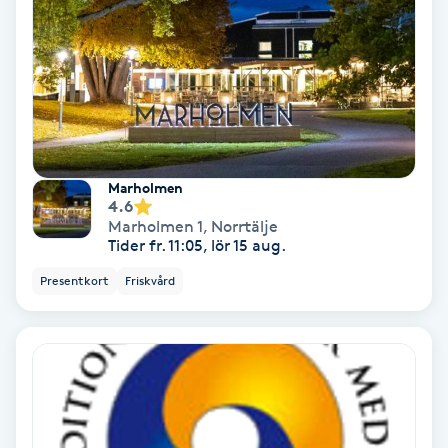
Koppningsmassage
Kosmetisk tatuering
Kostrådgivning
Marholmen
Kroppsinpackning
4.6
Marholmen 1
,
Norrtälje
Tider fr. 11:05, lör 15 aug.
Kroppspeeling
Presentkort
Friskvård
Käkledsbehandling
Kärlbehandling
L