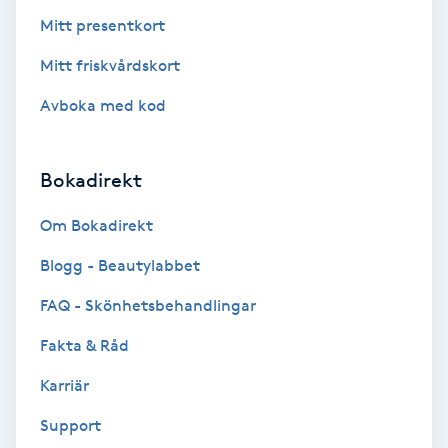
Mitt presentkort
Nagelvård
Mitt friskvårdskort
Avboka med kod
Naglar borttagning
Naglar reparation
Bokadirekt
Naprapati
Om Bokadirekt
Blogg - Beautylabbet
Navelpiercing
FAQ - Skönhetsbehandlingar
NBE-massage
Fakta & Råd
Karriär
Ny frisyr
O
Support