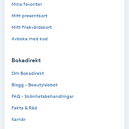
Color correction
Mina favoriter
Mitt presentkort
Cryoterapi
Mitt friskvårdskort
D
Avboka med kod
Damklippning
Dermapen
Bokadirekt
Om Bokadirekt
Diamantslipning
E
Blogg - Beautylabbet
FAQ - Skönhetsbehandlingar
Enzympeeling
Fakta & Råd
Extensions
Karriär