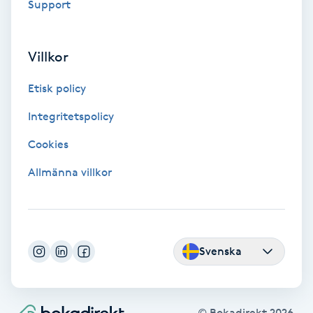
Extensions borttagning
Support
Eyeliner-tatuering
Villkor
F
Etisk policy
Face framing
Integritetspolicy
Faceliftmassage
Cookies
Allmänna villkor
Fet hårbotten
Fettreducering
Svenska
Fibromassage
Fillers
© Bokadirekt
2026