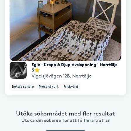
Ansiktsbehandling djuprengörande
B
Babylights
Balayage
Bambumassage
Eglė – Kropp & Djup Avslappning i Norrtälje
5
Vigelsjövägen 12B
,
Norrtälje
Barber
Betala senare
Presentkort
Friskvård
Barnklippning
BIAB
Utöka sökområdet med fler resultat
Utöka din sökarea för att få flera träffar
Blowout