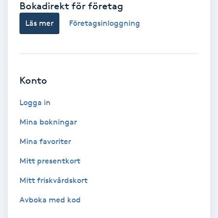
Bokadirekt för företag
Babylights
Läs mer
Företagsinloggning
Balayage
Bambumassage
Konto
Barber
Logga in
Mina bokningar
Barnklippning
Mina favoriter
BIAB
Mitt presentkort
Mitt friskvårdskort
Blowout
Avboka med kod
Bottenfärg