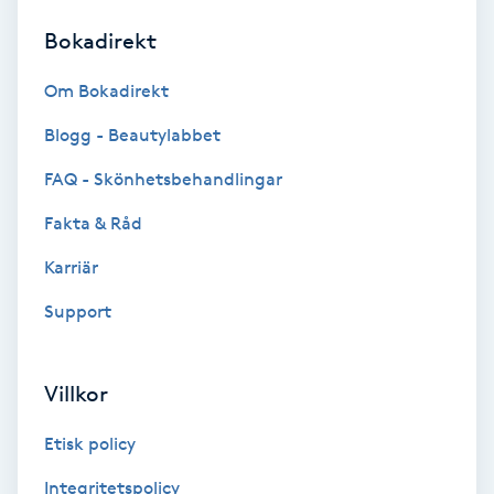
Bokadirekt
Brynformning
Om Bokadirekt
Brynfärgning
Blogg - Beautylabbet
Brynplockning
FAQ - Skönhetsbehandlingar
Fakta & Råd
Bröllopsuppsättning
C
Karriär
Support
Celluliter
Coachning
Villkor
Color correction
Etisk policy
Integritetspolicy