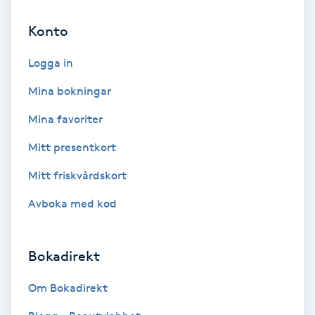
Konto
Bottenfärg
Logga in
Brynformning
Mina bokningar
Brynfärgning
Mina favoriter
Mitt presentkort
Brynplockning
Mitt friskvårdskort
Bröllopsuppsättning
Avboka med kod
C
Celluliter
Bokadirekt
Coachning
Om Bokadirekt