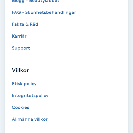
Blogg - Beautylabbet
Color correction
FAQ - Skönhetsbehandlingar
Cryoterapi
Fakta & Råd
D
Karriär
Damklippning
Support
Dermapen
Villkor
Diamantslipning
Etisk policy
E
Integritetspolicy
Enzympeeling
Cookies
Extensions
Allmänna villkor