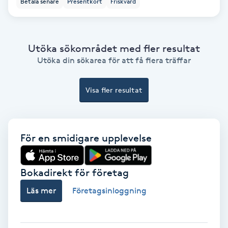
Betala senare
Presentkort
Friskvård
Ansiktsbehandling djuprengörande
B
Utöka sökområdet med fler resultat
Babylights
Utöka din sökarea för att få flera träffar
Balayage
Visa fler resultat
Bambumassage
Barber
För en smidigare upplevelse
Barnklippning
Bokadirekt för företag
Läs mer
Företagsinloggning
BIAB
Blowout