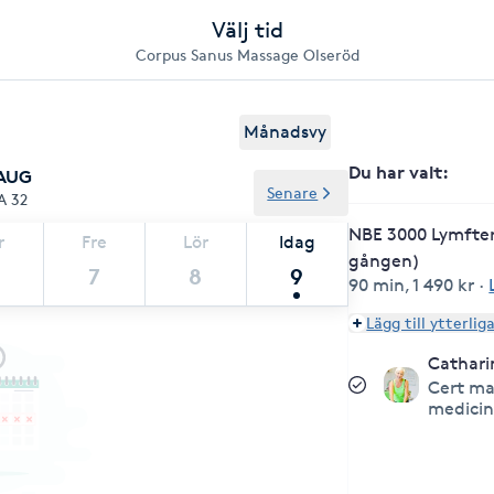
Välj tid
Corpus Sanus Massage Olseröd
Månadsvy
Du har valt
:
 AUG
Senare
A 32
NBE 3000 Lymfter
r
Fre
Lör
Idag
gången)
7
8
9
90 min
,
1 490 kr
·
Lägg till ytterlig
Cathari
Cert ma
medicin