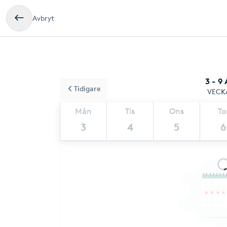
Avbryt
3 - 9
Tidigare
VECK
Mån
Tis
Ons
To
3
4
5
6