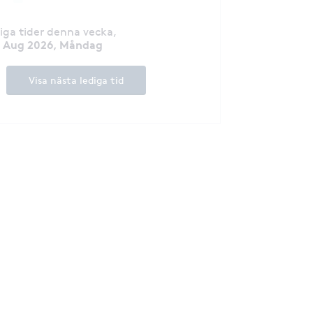
diga tider denna vecka
,
1 Aug 2026, Måndag
Visa nästa lediga tid