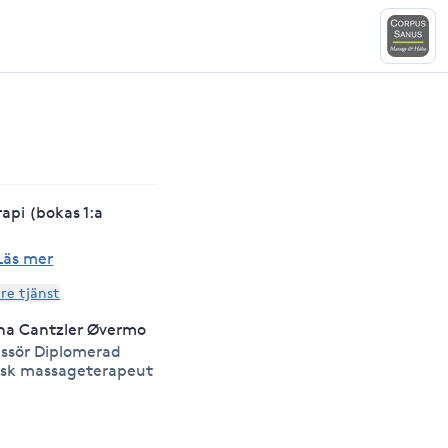
api (bokas 1:a
Läs mer
are tjänst
na Cantzler Øvermo
ssör Diplomerad
sk massageterapeut