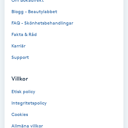
Om Bokadirekt
Brynformning
Blogg - Beautylabbet
FAQ - Skönhetsbehandlingar
Brynfärgning
Fakta & Råd
Brynplockning
Karriär
Support
Bröllopsuppsättning
C
Villkor
Celluliter
Etisk policy
Coachning
Integritetspolicy
Color correction
Cookies
Allmäna villkor