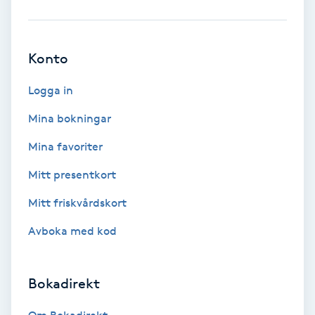
Babylights
Konto
Balayage
Logga in
Bambumassage
Mina bokningar
Barber
Mina favoriter
Mitt presentkort
Barnklippning
Mitt friskvårdskort
BIAB
Avboka med kod
Blowout
Bokadirekt
Bottenfärg