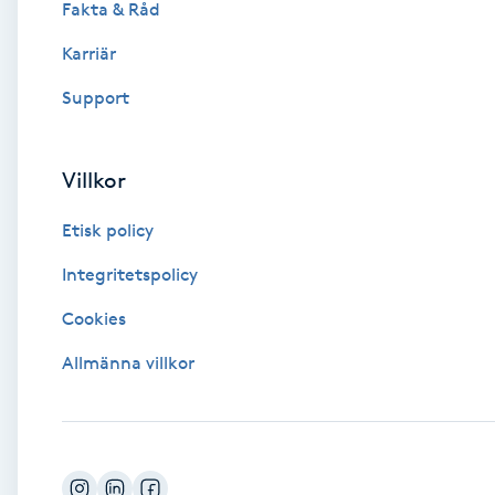
Fakta & Råd
Brynformning
Karriär
Support
Brynfärgning
Brynplockning
Villkor
Etisk policy
Bröllopsuppsättning
C
Integritetspolicy
Cookies
Celluliter
Allmänna villkor
Coachning
Color correction