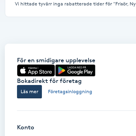
Vi hittade tyvärr inga rabatterade tider för "Frisör, Ny
Alternativmedicin
Andningsmassage
Ansiktslyft utan kirurgi
Aromamassage
För en smidigare upplevelse
Ashtanga Yoga
Bokadirekt för företag
Ayurveda
Läs mer
Företagsinloggning
Ayurvedisk Massage
Ansiktsbehandling djuprengörande
Konto
B