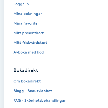
Logga in
Babylights
Mina bokningar
Mina favoriter
Balayage
Mitt presentkort
Bambumassage
Mitt friskvårdskort
Barber
Avboka med kod
Barnklippning
Bokadirekt
BIAB
Om Bokadirekt
Blogg - Beautylabbet
Blowout
FAQ - Skönhetsbehandlingar
Bottenfärg