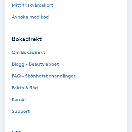
Mitt friskvårdskort
Brynformning
Avboka med kod
Brynfärgning
Bokadirekt
Brynplockning
Om Bokadirekt
Bröllopsuppsättning
Blogg - Beautylabbet
C
FAQ - Skönhetsbehandlingar
Celluliter
Fakta & Råd
Karriär
Coachning
Support
Color correction