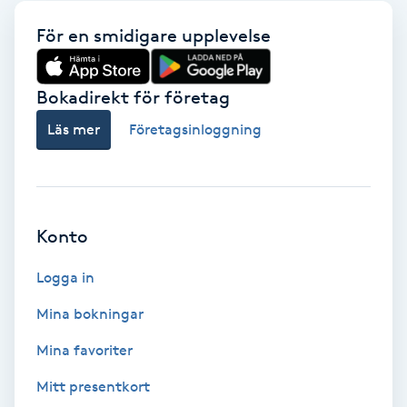
Babylights
För en smidigare upplevelse
Balayage
Bokadirekt för företag
Läs mer
Företagsinloggning
Bambumassage
Barber
Konto
Barnklippning
Logga in
BIAB
Mina bokningar
Blowout
Mina favoriter
Mitt presentkort
Bottenfärg