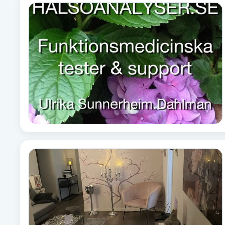
Fotsvamp
Fotvård
Fransar
Fransborttagning
Fransfärgning
Fransförlängning
Fransförlängning Megavolym
Fransförlängning Volym