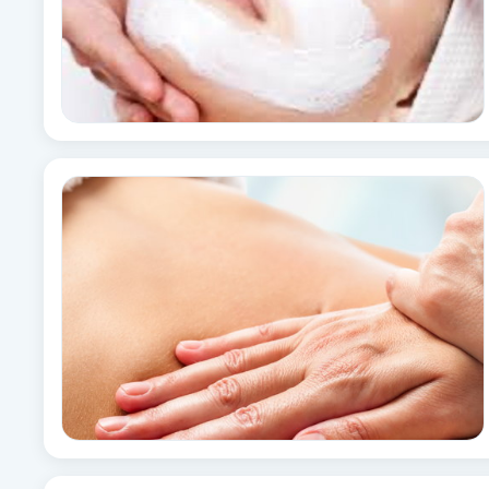
Eyeliner-tatuering
F
Face framing
Faceliftmassage
Fet hårbotten
Fettreducering
Fibromassage
Fillers
Fotmassage