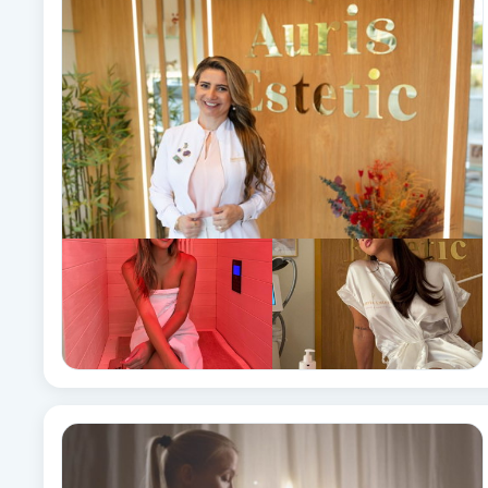
Babylights
Balayage
Bambumassage
Barber
Barnklippning
BIAB
Blowout
Bottenfärg