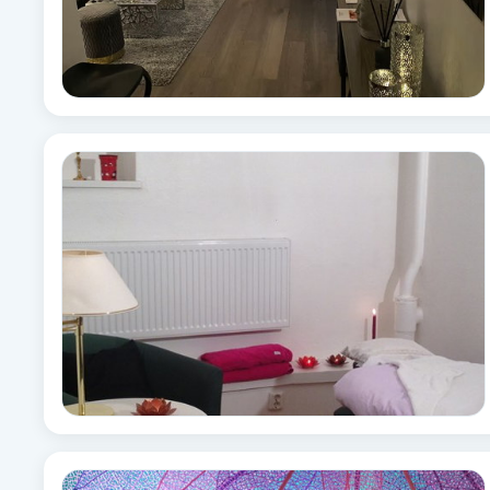
Fransk manikyr
Fransrengöring
Frekvensterapi
Friskvård
Friskvårdsmassage
Frisör
Funktionsanalys
Färgning