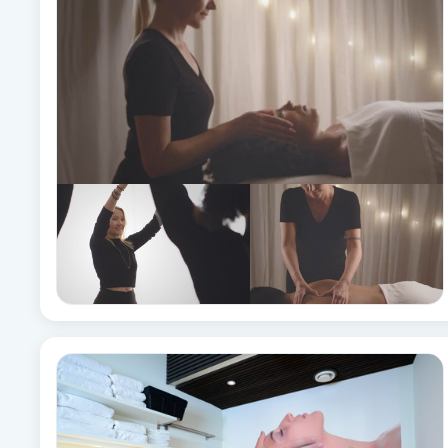
Brynformning
Brynfärgning
Brynplockning
Bröllopsuppsättning
C
Celluliter
Coachning
Color correction