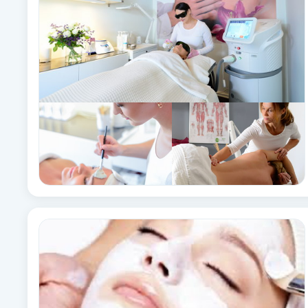
Cryoterapi
D
Damklippning
Dermapen
Diamantslipning
E
Enzympeeling
Extensions
Extensions borttagning