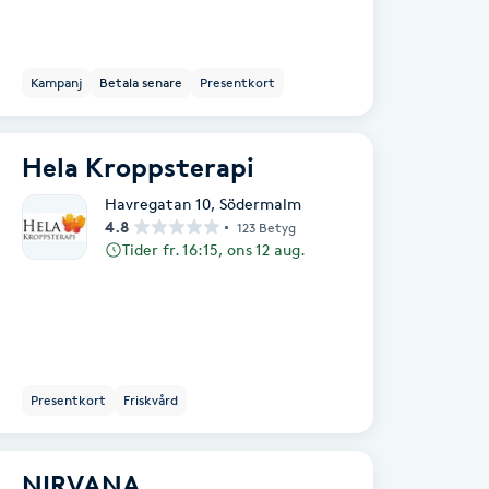
Kampanj
Betala senare
Presentkort
Hela Kroppsterapi
Havregatan 10
,
Södermalm
4.8
123 Betyg
Tider fr. 16:15, ons 12 aug.
Presentkort
Friskvård
NIRVANA