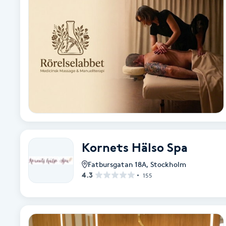
Alternativmedicin
Andningsmassage
Ansiktslyft utan kirurgi
Aromamassage
Ashtanga Yoga
Kornets Hälso Spa
Ayurveda
Fatbursgatan 18A
,
Stockholm
4.3
155
Ayurvedisk Massage
Ansiktsbehandling djuprengörande
B