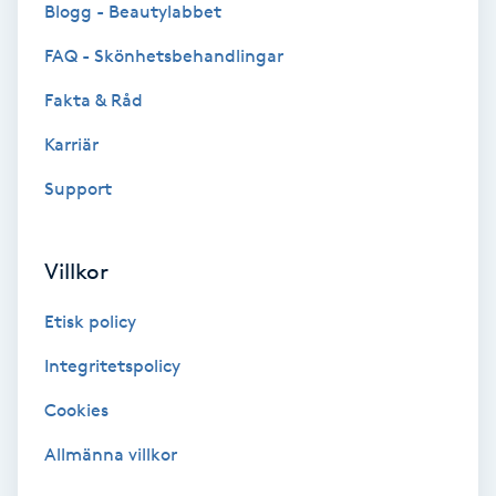
Blogg - Beautylabbet
Fotmassage
FAQ - Skönhetsbehandlingar
Fotsvamp
Fakta & Råd
Karriär
Fotvård
Support
Fransar
Villkor
Fransborttagning
Etisk policy
Fransfärgning
Integritetspolicy
Fransförlängning
Cookies
Allmänna villkor
Fransförlängning Megavolym