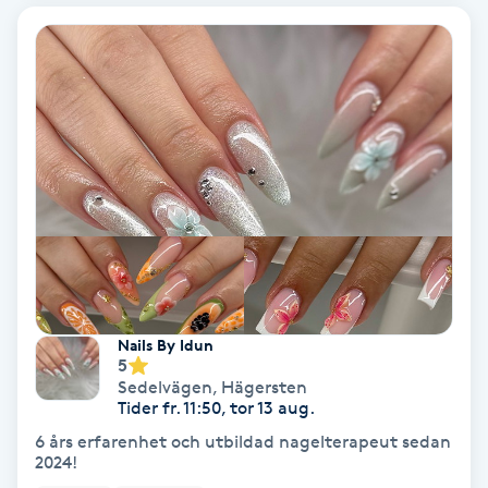
Bottenfärg
Brynformning
Brynfärgning
Brynplockning
Bröllopsuppsättning
C
Nails By Idun
5
Celluliter
Sedelvägen
,
Hägersten
Tider fr. 11:50, tor 13 aug.
Coachning
6 års erfarenhet och utbildad nagelterapeut sedan
2024!