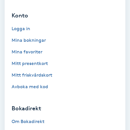
Extensions borttagning
Konto
Eyeliner-tatuering
F
Logga in
Mina bokningar
Face framing
Mina favoriter
Faceliftmassage
Mitt presentkort
Fet hårbotten
Mitt friskvårdskort
Avboka med kod
Fettreducering
Fibromassage
Bokadirekt
Om Bokadirekt
Fillers