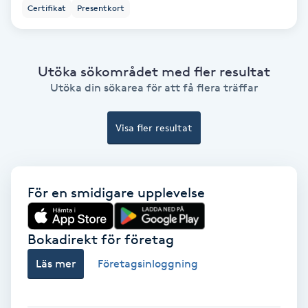
Color correction
Certifikat
Presentkort
Cryoterapi
D
Utöka sökområdet med fler resultat
Utöka din sökarea för att få flera träffar
Damklippning
Visa fler resultat
Dermapen
Diamantslipning
För en smidigare upplevelse
E
Enzympeeling
Bokadirekt för företag
Läs mer
Företagsinloggning
Extensions