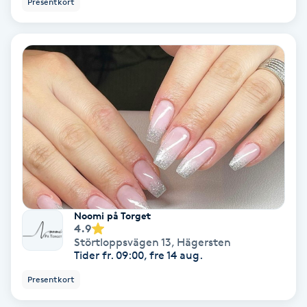
Presentkort
Ansiktsbehandling djuprengörande
B
Babylights
Balayage
Bambumassage
Barber
Noomi på Torget
Barnklippning
4.9
Störtloppsvägen 13
,
Hägersten
Tider fr. 09:00, fre 14 aug.
BIAB
Presentkort
Blowout