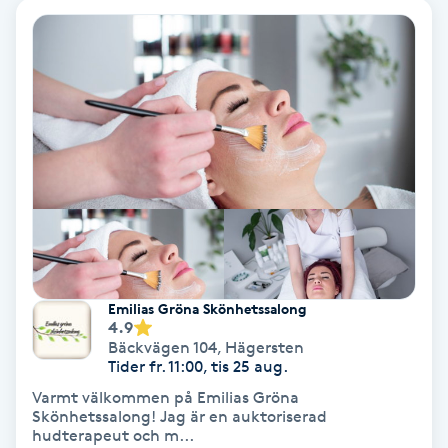
Fransförlängning Volym
Fransk manikyr
Fransrengöring
Frekvensterapi
Friskvård
Friskvårdsmassage
Emilias Gröna Skönhetssalong
4.9
Bäckvägen 104
,
Hägersten
Frisör
Tider fr. 11:00, tis 25 aug.
Varmt välkommen på Emilias Gröna
Skönhetssalong! Jag är en auktoriserad
Funktionsanalys
hudterapeut och m...