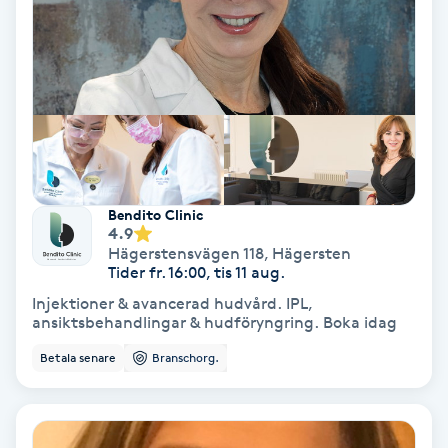
Koppningsmassage
Kosmetisk tatuering
Kostrådgivning
Kroppsinpackning
Bendito Clinic
4.9
Hägerstensvägen 118
,
Hägersten
Kroppspeeling
Tider fr. 16:00, tis 11 aug.
Injektioner & avancerad hudvård. IPL,
Käkledsbehandling
ansiktsbehandlingar & hudföryngring. Boka idag
Betala senare
Branschorg.
Kärlbehandling
L