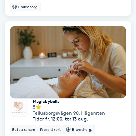
Branschorg.
Färgning
Föning
G
Gel naglar
Gelenaglar
Gellack
Gellack med förstärkning
Magicbybells
5
Tellusborgsvägen 90
,
Hägersten
Gravidmassage
Tider fr. 12:00, tor 13 aug.
Betala senare
Presentkort
Branschorg.
Gravidyoga