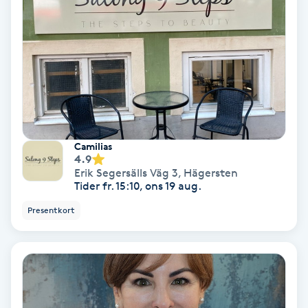
Keratinbehandling
Kinesiologi
Kinesisk medicin
Kiropraktik
Camilias
4.9
Erik Segersälls Väg 3
,
Hägersten
Klangmassage
Tider fr. 15:10, ons 19 aug.
Presentkort
Klippning
Klippning & Slingor
Klippning ungdom