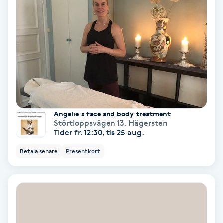
Nagelförlängning akryl
Nagelförlängning gelé
Nagelförlängning glasfiber
Nagelförlängning silke
Angelie´s face and body treatment
Störtloppsvägen 13
,
Hägersten
Tider fr. 12:30, tis 25 aug.
Nagelförstärkning
Betala senare
Presentkort
Nagelklippning
Nagelsvamp
Nageltrång