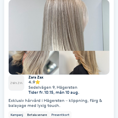
Hollywood Peel
Hot Stone Massage
Hot yoga
Hudföryngring
Huduppstramning
Zara Zax
Hudvård
4.9
Sedelvägen 9
,
Hägersten
Tider fr. 10:15, mån 10 aug.
Hyaluronsyra
Exklusiv hårvård i Hägersten – klippning, färg &
balayage med lyxig touch.
Hyperhidros
Kampanj
Betala senare
Presentkort