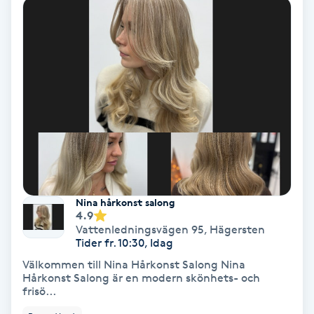
Bottenfärg
Brynformning
Brynfärgning
Brynplockning
Bröllopsuppsättning
Nina hårkonst salong
C
4.9
Vattenledningsvägen 95
,
Hägersten
Tider fr. 10:30, Idag
Celluliter
Välkommen till Nina Hårkonst Salong Nina
Hårkonst Salong är en modern skönhets- och
Coachning
frisö...