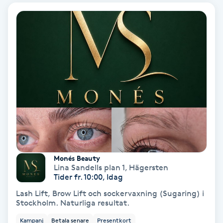
Extensions borttagning
Eyeliner-tatuering
F
Face framing
Faceliftmassage
Fet hårbotten
Fettreducering
Monés Beauty
Lina Sandells plan 1
,
Hägersten
Tider fr. 10:00, Idag
Fibromassage
Lash Lift, Brow Lift och sockervaxning (Sugaring) i
Stockholm. Naturliga resultat.
Fillers
Kampanj
Betala senare
Presentkort