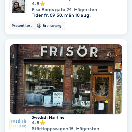
4.8
Elsa Borgs gata 24
,
Hägersten
Personlig tränare
Tider fr. 09:50, mån 10 aug.
Presentkort
Branschorg.
Picolaser
Piercing
Pigmentbehandling
Pigmentfläckar
Plastikkirurgi
Powder brows
Swedish Hairline
4.8
Power Yoga
Störtloppsvägen 15
,
Hägersten