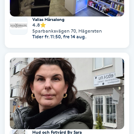
Osteopati
P
Valias Hårsalong
4.8
Paraffinbehandling
Sparbanksvägen 70
,
Hägersten
Tider fr. 11:50, fre 14 aug.
Pedikyr
Pensionärklippning
Permanent
Permanent hårborttagning
Permanent ögonbrynsmakeup
Personal shopper
Hud och Fotvård By Sara