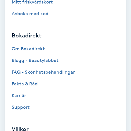
Mitt friskvårdskort
Spa
Avboka med kod
Spa manikyr & pedikyr
Bokadirekt
Spa-manikyr
Om Bokadirekt
Spa-pedikyr
Blogg - Beautylabbet
FAQ - Skönhetsbehandlingar
Spraytan
Fakta & Råd
Stylist
Karriär
Support
Sugaring
Svensk massage
Villkor