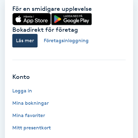
För en smidigare upplevelse
Skoinlägg
Skägg
Bokadirekt för företag
Läs mer
Företagsinloggning
Skäggfärgning
Skäggklippning
Konto
Skäggtrimmning
Logga in
Skönhet
Mina bokningar
Slingor
Mina favoriter
Mitt presentkort
Sockring