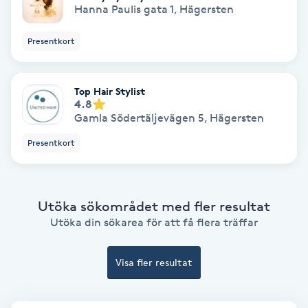
Hanna Paulis gata 1
,
Hägersten
Samtalsterapi
Presentkort
Senioryoga
Top Hair Stylist
Shiatsu
4.8
Gamla Södertäljevägen 5
,
Hägersten
Singelfransar
Presentkort
Sjukgymnastik
Utöka sökområdet med fler resultat
Skalpmassage
Utöka din sökarea för att få flera träffar
Skinbooster
Visa fler resultat
Sklerosering