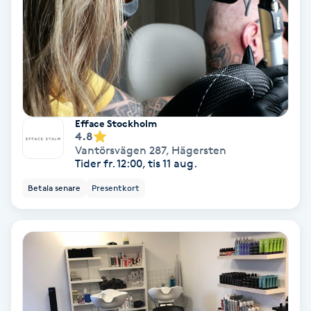
Lymfmassage
Läpptatuering
M
Makeup
Efface Stockholm
4.8
Manikyr & Pedikyr
Vantörsvägen 287
,
Hägersten
Tider fr. 12:00, tis 11 aug.
Massage
Betala senare
Presentkort
Medial vägledning
Medicinsk massage
Meditation