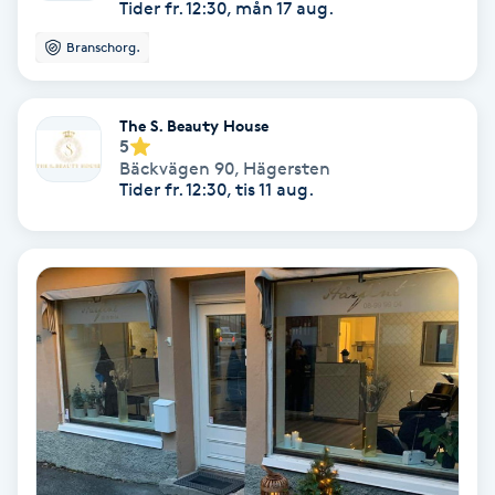
Tider fr. 12:30, mån 17 aug.
PRP (Platelet Rich Plasma)
Branschorg.
PRX-T33
The S. Beauty House
5
Bäckvägen 90
,
Hägersten
Psoriasis
Tider fr. 12:30, tis 11 aug.
PT
R
Radiofrekvens
Rakning
Reflexologi