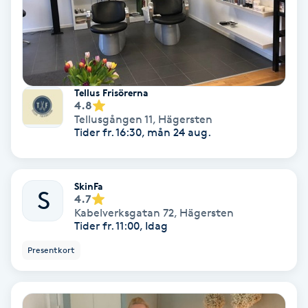
Medium
Megavolymfransar
Tellus Frisörerna
Melasma
4.8
Tellusgången 11
,
Hägersten
Tider fr. 16:30, mån 24 aug.
Mesoterapi
MicroPen
SkinFa
S
4.7
Microshading
Kabelverksgatan 72
,
Hägersten
Tider fr. 11:00, Idag
Mixfransar
Presentkort
N
Nagelförlängning