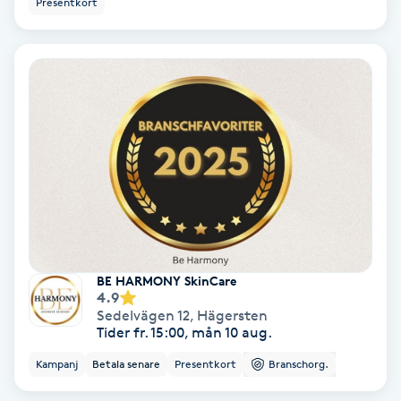
Presentkort
Color correction
Cryoterapi
D
Damklippning
Dermapen
Diamantslipning
E
BE HARMONY SkinCare
4.9
Enzympeeling
Sedelvägen 12
,
Hägersten
Tider fr. 15:00, mån 10 aug.
Extensions
Kampanj
Betala senare
Presentkort
Branschorg.