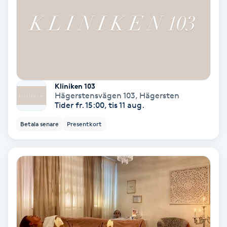
Nagelvård
Naglar borttagning
Naglar reparation
Kliniken 103
Hägerstensvägen 103
,
Hägersten
Tider fr. 15:00, tis 11 aug.
Naprapati
Betala senare
Presentkort
Navelpiercing
NBE-massage
Ny frisyr
O