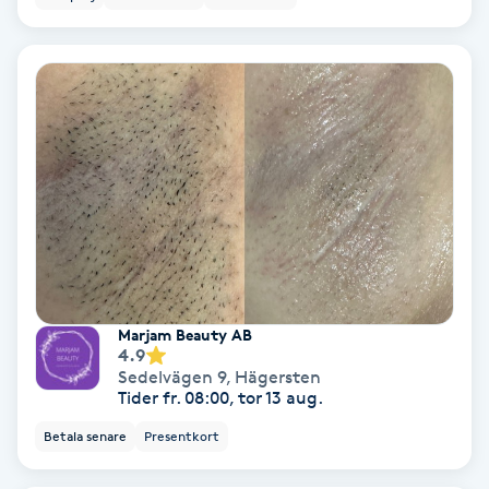
Fotmassage
Fotsvamp
Fotvård
Fransar
Fransborttagning
Marjam Beauty AB
Fransfärgning
4.9
Sedelvägen 9
,
Hägersten
Fransförlängning
Tider fr. 08:00, tor 13 aug.
Betala senare
Presentkort
Fransförlängning Megavolym