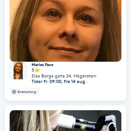
Laserbehandling
Lashlift Keratin
LED-ljusterapi
Liktornar
Maries Face
LPG
5
Elsa Borgs gata 24
,
Hägersten
Tider fr. 09:00, fre 14 aug.
LPG-behandling
Branschorg.
LPG-massage
Luggklippning