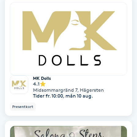
IPL
IPL hårborttagning
IR-massage
J
Japansk massage
MK Dolls
K
4.1
Midsommargränd 7
,
Hägersten
Tider fr. 10:00, mån 10 aug.
K18
Presentkort
Katun fransar
Kemisk peeling