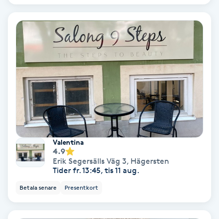
Gruppträning
Gua Sha-massage
H
Hatha Yoga
Headspa
Valentina
Healing
4.9
Erik Segersälls Väg 3
,
Hägersten
Tider fr. 13:45, tis 11 aug.
Herrklippning
Betala senare
Presentkort
HIFU