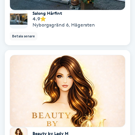
Regndroppsmassage
Salong Hårfint
4.9
Reiki
Nyborgsgränd 6
,
Hägersten
Betala senare
Reikihealing
Reiki massage
Restorative Yoga
Rosacea
Rosenmetoden
Ryggmassage
S
Beauty by Lady M