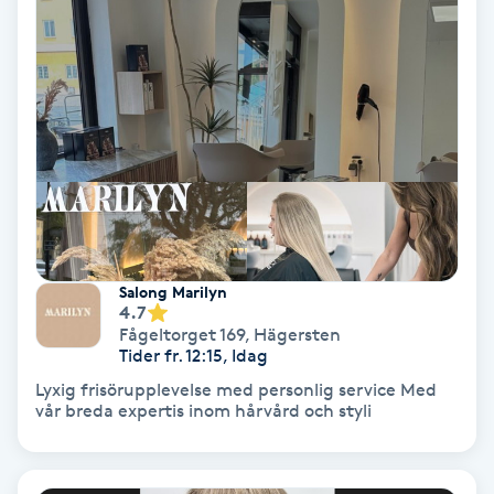
Ansiktsbehandling djuprengörande
B
Babylights
Balayage
Bambumassage
Salong Marilyn
Barber
4.7
Fågeltorget 169
,
Hägersten
Tider fr. 12:15, Idag
Barnklippning
Lyxig frisörupplevelse med personlig service Med
vår breda expertis inom hårvård och styli
BIAB
Blowout