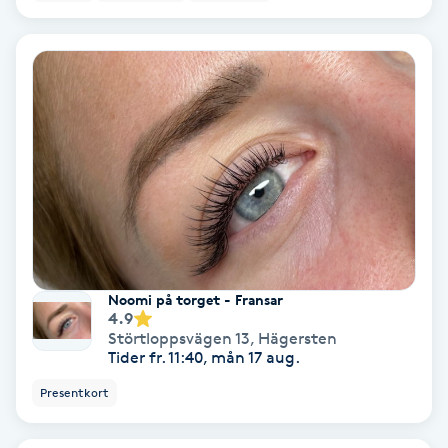
Hypnos
Hårborttagning
Hårbottenbehandling
Hårförlängning
Hårvård
Hälsa
Noomi på torget - Fransar
4.9
Störtloppsvägen 13
,
Hägersten
Hälsprickor
Tider fr. 11:40, mån 17 aug.
I
Presentkort
Idrottsmassage