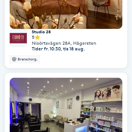
Olaplex
Olaplexbehandling
Studio 28
5
Ombre
Nioörtsvägen 28A
,
Hägersten
Tider fr. 10:30, tis 18 aug.
Ombre brows
Branschorg.
Ombre naglar
Optiker
Ortobionomi
Ortopedi