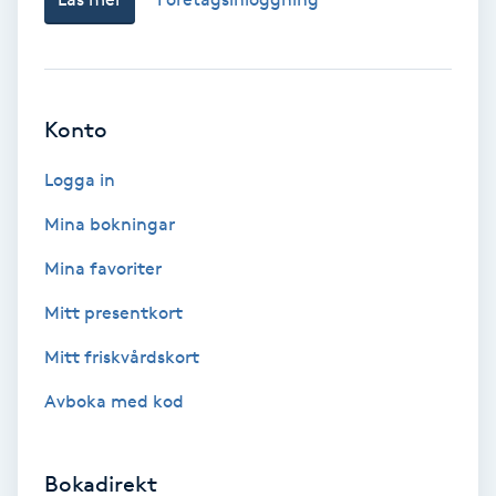
Bottenfärg
Brynformning
Konto
Brynfärgning
Logga in
Mina bokningar
Brynplockning
Mina favoriter
Bröllopsuppsättning
Mitt presentkort
C
Mitt friskvårdskort
Celluliter
Avboka med kod
Coachning
Bokadirekt