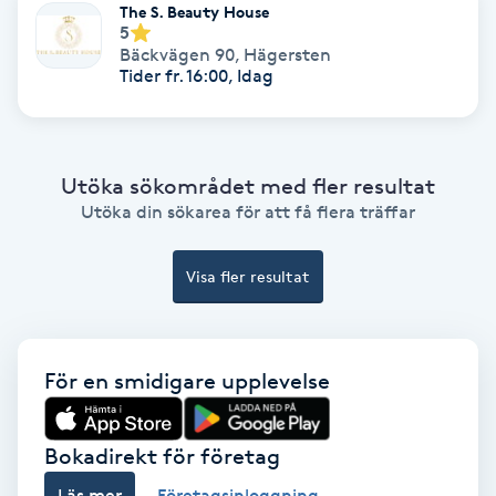
The S. Beauty House
Ansiktsbehandling djuprengörande
5
Bäckvägen 90
,
Hägersten
B
Tider fr. 16:00, Idag
Babylights
Balayage
Utöka sökområdet med fler resultat
Utöka din sökarea för att få flera träffar
Bambumassage
Visa fler resultat
Barber
Barnklippning
För en smidigare upplevelse
BIAB
Bokadirekt för företag
Blowout
Läs mer
Företagsinloggning