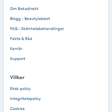
Color correction
Om Bokadirekt
Cryoterapi
Blogg - Beautylabbet
D
FAQ - Skönhetsbehandlingar
Damklippning
Fakta & Råd
Karriär
Dermapen
Support
Diamantslipning
E
Villkor
Enzympeeling
Etisk policy
Integritetspolicy
Extensions
Cookies