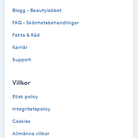
Color correction
Blogg - Beautylabbet
Cryoterapi
FAQ - Skönhetsbehandlingar
D
Fakta & Råd
Damklippning
Karriär
Support
Dermapen
Diamantslipning
Villkor
E
Etisk policy
Enzympeeling
Integritetspolicy
Cookies
Extensions
Allmänna villkor