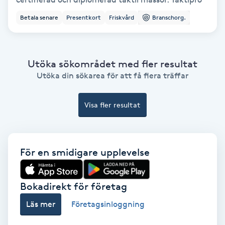
Ansiktsbehandling djuprengörande
Betala senare
Presentkort
Friskvård
Branschorg.
B
Babylights
Utöka sökområdet med fler resultat
Utöka din sökarea för att få flera träffar
Balayage
Visa fler resultat
Bambumassage
Barber
För en smidigare upplevelse
Barnklippning
Bokadirekt för företag
BIAB
Läs mer
Företagsinloggning
Blowout