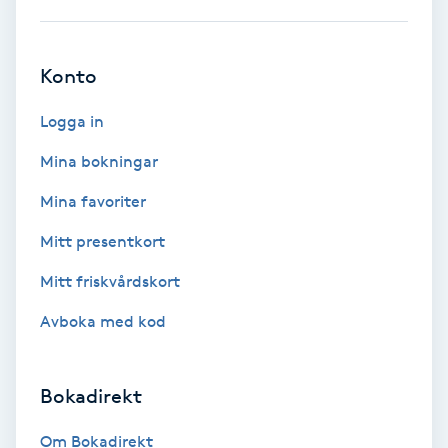
Bottenfärg
Konto
Brynformning
Logga in
Brynfärgning
Mina bokningar
Mina favoriter
Brynplockning
Mitt presentkort
Bröllopsuppsättning
Mitt friskvårdskort
C
Avboka med kod
Celluliter
Bokadirekt
Coachning
Om Bokadirekt