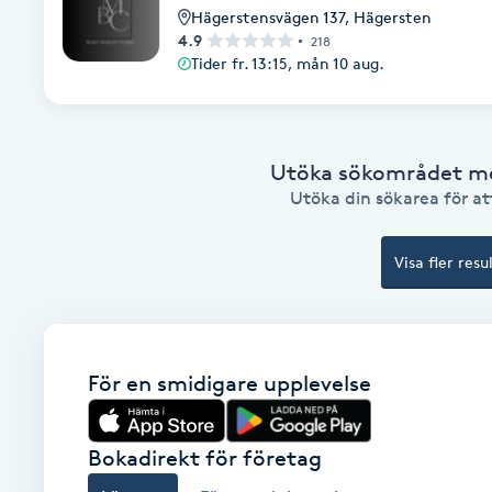
Hägerstensvägen 137
,
Hägersten
4.9
218
Babylights
Tider fr. 13:15, mån 10 aug.
Balayage
Utöka sökområdet med
Bambumassage
Utöka din sökarea för att
Barber
Visa fler resu
Barnklippning
BIAB
För en smidigare upplevelse
Blowout
Bokadirekt för företag
Bottenfärg