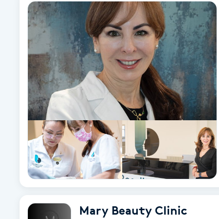
Alternativmedicin
Andningsmassage
Ansiktslyft utan kirurgi
Aromamassage
Ashtanga Yoga
Ayurveda
Ayurvedisk Massage
Ansiktsbehandling djuprengörande
Mary Beauty Clinic
B