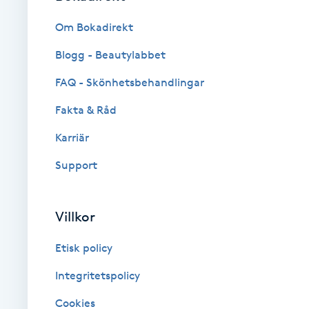
Cryoterapi
Om Bokadirekt
D
Blogg - Beautylabbet
Damklippning
FAQ - Skönhetsbehandlingar
Dermapen
Fakta & Råd
Karriär
Diamantslipning
E
Support
Enzympeeling
Villkor
Extensions
Etisk policy
Extensions borttagning
Integritetspolicy
Cookies