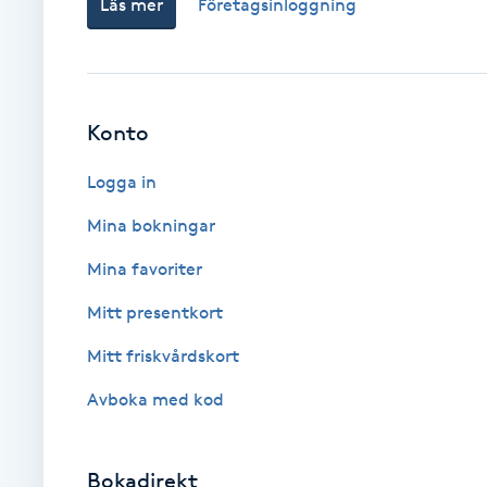
Läs mer
Företagsinloggning
Brynformning
Brynfärgning
Konto
Brynplockning
Logga in
Mina bokningar
Bröllopsuppsättning
C
Mina favoriter
Mitt presentkort
Celluliter
Mitt friskvårdskort
Coachning
Avboka med kod
Color correction
Bokadirekt