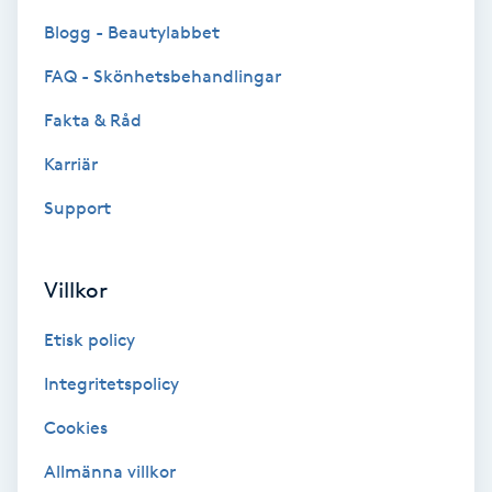
Blogg - Beautylabbet
Bottenfärg
FAQ - Skönhetsbehandlingar
Brynformning
Fakta & Råd
Karriär
Brynfärgning
Support
Brynplockning
Villkor
Bröllopsuppsättning
C
Etisk policy
Celluliter
Integritetspolicy
Cookies
Coachning
Allmänna villkor