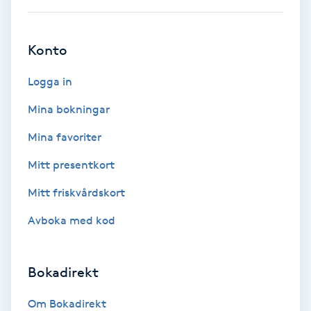
Ansiktsbehandling djuprengörande
B
Konto
Babylights
Logga in
Balayage
Mina bokningar
Mina favoriter
Bambumassage
Mitt presentkort
Barber
Mitt friskvårdskort
Avboka med kod
Barnklippning
BIAB
Bokadirekt
Blowout
Om Bokadirekt