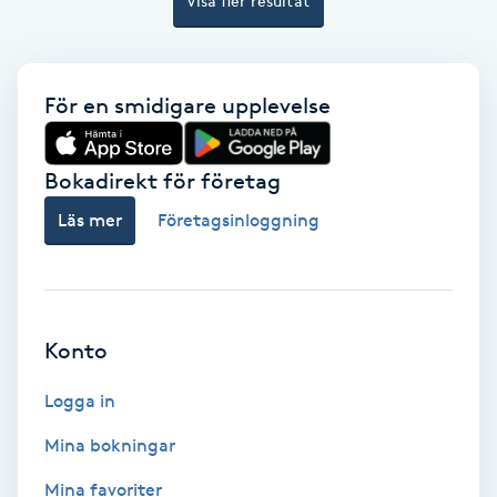
Visa fler resultat
Hollywood Peel
Hot Stone Massage
För en smidigare upplevelse
Hot yoga
Bokadirekt för företag
Hudföryngring
Läs mer
Företagsinloggning
Huduppstramning
Hudvård
Konto
Hyaluronsyra
Logga in
Mina bokningar
Hyperhidros
Mina favoriter