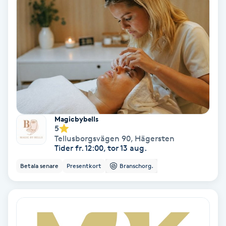
Extensions borttagning
Eyeliner-tatuering
F
Face framing
Faceliftmassage
Magicbybells
Fet hårbotten
5
Tellusborgsvägen 90
,
Hägersten
Tider fr. 12:00, tor 13 aug.
Fettreducering
Betala senare
Presentkort
Branschorg.
Fibromassage
Fillers