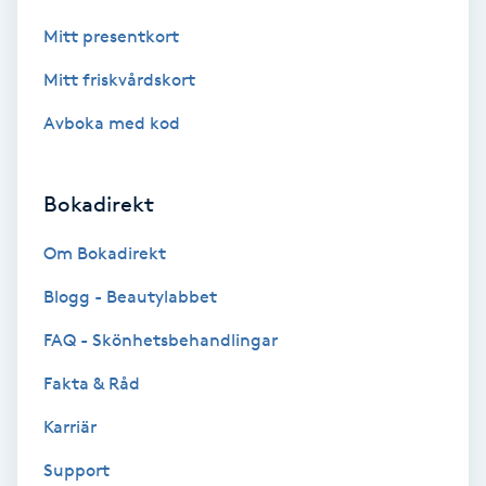
Hypnos
Mitt presentkort
Mitt friskvårdskort
Hårborttagning
Avboka med kod
Hårbottenbehandling
Bokadirekt
Hårförlängning
Om Bokadirekt
Hårvård
Blogg - Beautylabbet
Hälsa
FAQ - Skönhetsbehandlingar
Fakta & Råd
Hälsprickor
I
Karriär
Support
Idrottsmassage