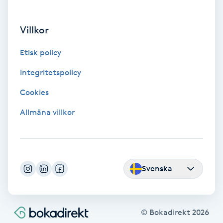
IPL
Villkor
IPL hårborttagning
Etisk policy
Integritetspolicy
IR-massage
Cookies
J
Allmäna villkor
Japansk massage
K
K18
Svenska
Katun fransar
© Bokadirekt
2026
Kemisk peeling