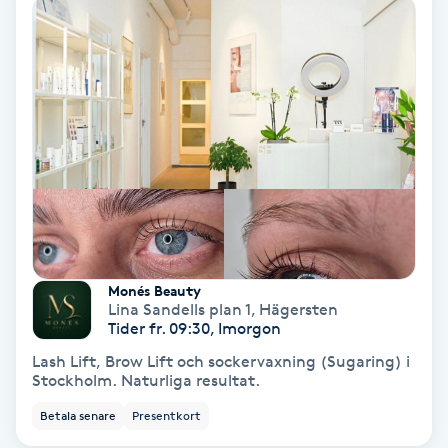
Bottenfärg
Brynformning
Brynfärgning
Brynplockning
Bröllopsuppsättning
Monés Beauty
C
Lina Sandells plan 1
,
Hägersten
Tider fr. 09:30, Imorgon
Celluliter
Lash Lift, Brow Lift och sockervaxning (Sugaring) i
Stockholm. Naturliga resultat.
Coachning
Betala senare
Presentkort