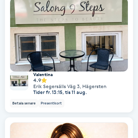
Färgning
Föning
G
Gel naglar
Gelenaglar
Valentina
4.9
Gellack
Erik Segersälls Väg 3
,
Hägersten
Tider fr. 13:15, tis 11 aug.
Gellack med förstärkning
Betala senare
Presentkort
Gravidmassage
Gravidyoga