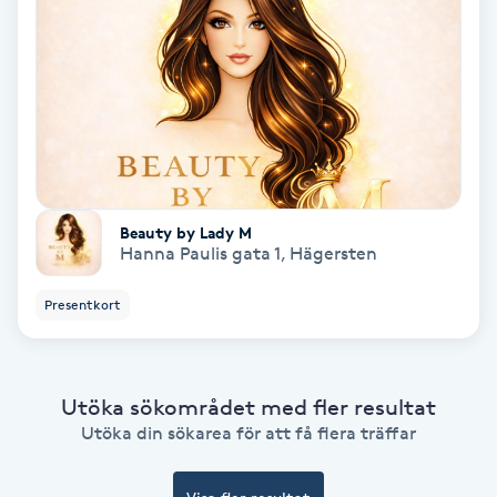
Gruppträning
Gua Sha-massage
H
Hatha Yoga
Beauty by Lady M
Hanna Paulis gata 1
,
Hägersten
Headspa
Presentkort
Healing
Herrklippning
Utöka sökområdet med fler resultat
Utöka din sökarea för att få flera träffar
HIFU