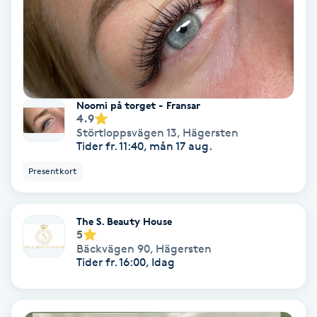
Fransförlängning Volym
Fransk manikyr
Fransrengöring
Noomi på torget - Fransar
4.9
Störtloppsvägen 13
,
Hägersten
Frekvensterapi
Tider fr. 11:40, mån 17 aug.
Presentkort
Friskvård
Friskvårdsmassage
The S. Beauty House
5
Bäckvägen 90
,
Hägersten
Frisör
Tider fr. 16:00, Idag
Funktionsanalys