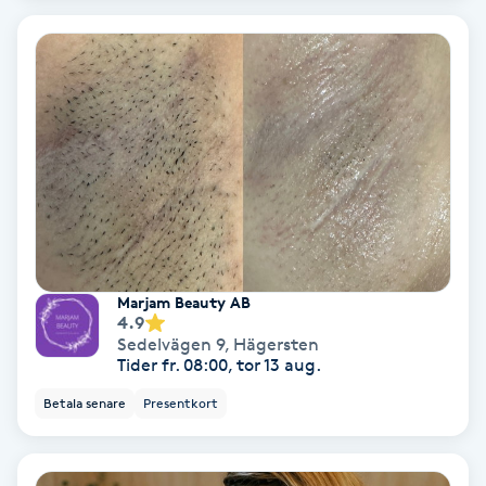
Color correction
Cryoterapi
D
Damklippning
Dermapen
Diamantslipning
Marjam Beauty AB
E
4.9
Sedelvägen 9
,
Hägersten
Tider fr. 08:00, tor 13 aug.
Enzympeeling
Betala senare
Presentkort
Extensions