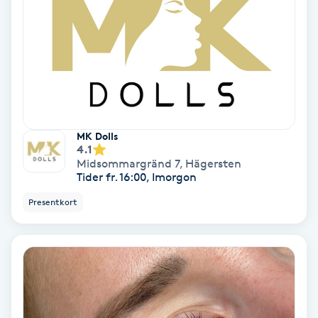
Fotmassage
Fotsvamp
Fotvård
MK Dolls
Fransar
4.1
Midsommargränd 7
,
Hägersten
Tider fr. 16:00, Imorgon
Fransborttagning
Presentkort
Fransfärgning
Fransförlängning
Fransförlängning Megavolym