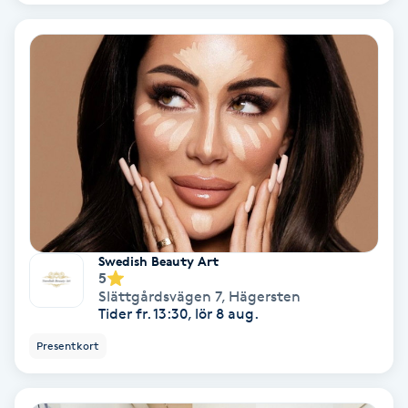
Ansiktsbehandling djuprengörande
B
Babylights
Balayage
Bambumassage
Barber
Swedish Beauty Art
5
Barnklippning
Slättgårdsvägen 7
,
Hägersten
Tider fr. 13:30, lör 8 aug.
BIAB
Presentkort
Blowout