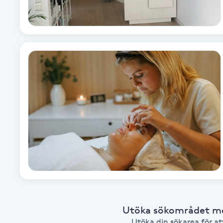
Brynformning
Brynfärgning
Brynplockning
Bröllopsuppsättning
C
Celluliter
Coachning
Color correction
Utöka sökområdet med
Utöka din sökarea för att