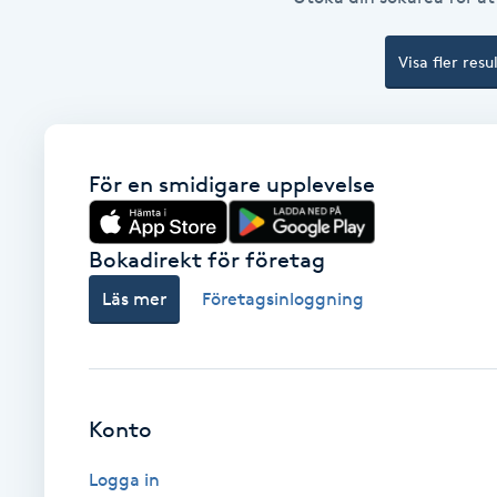
Cryoterapi
D
Visa fler resu
Damklippning
Dermapen
För en smidigare upplevelse
Diamantslipning
Bokadirekt för företag
E
Läs mer
Företagsinloggning
Enzympeeling
Extensions
Konto
Extensions borttagning
Logga in