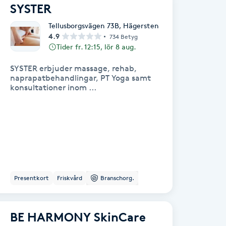
SYSTER
Tellusborgsvägen 73B
,
Hägersten
4.9
734 Betyg
Tider fr. 12:15, lör 8 aug.
SYSTER erbjuder massage, rehab,
naprapatbehandlingar, PT Yoga samt
konsultationer inom ...
Presentkort
Friskvård
Branschorg.
BE HARMONY SkinCare