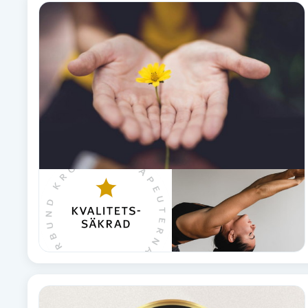
Alternativmedicin
Andningsmassage
Ansiktslyft utan kirurgi
Aromamassage
Ashtanga Yoga
Ayurveda
Ayurvedisk Massage
Ansiktsbehandling djuprengörande
B