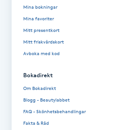
Eyeliner-tatuering
Mina bokningar
F
Mina favoriter
Face framing
Mitt presentkort
Faceliftmassage
Mitt friskvårdskort
Avboka med kod
Fet hårbotten
Fettreducering
Bokadirekt
Om Bokadirekt
Fibromassage
Blogg - Beautylabbet
Fillers
FAQ - Skönhetsbehandlingar
Fotmassage
Fakta & Råd