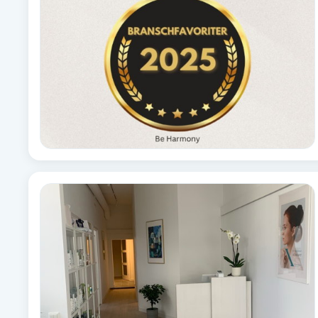
Babylights
Balayage
Bambumassage
Barber
Barnklippning
BIAB
Blowout
Bottenfärg