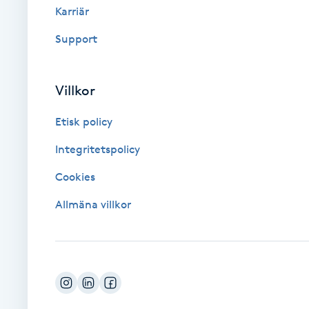
Karriär
Fotsvamp
Support
Fotvård
Villkor
Fransar
Etisk policy
Fransborttagning
Integritetspolicy
Fransfärgning
Cookies
Allmäna villkor
Fransförlängning
Fransförlängning Megavolym
Fransförlängning Volym