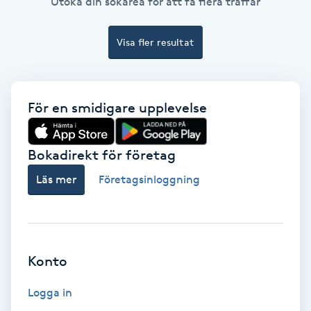
Utöka din sökarea för att få flera träffar
Fransförlängning Volym
Visa fler resultat
Fransk manikyr
Fransrengöring
För en smidigare upplevelse
Frekvensterapi
Bokadirekt för företag
Friskvård
Läs mer
Företagsinloggning
Friskvårdsmassage
Frisör
Konto
Funktionsanalys
Logga in