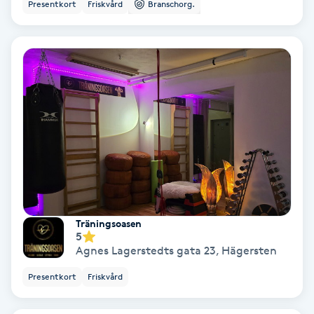
Extensions borttagning
Presentkort
Friskvård
Branschorg.
Eyeliner-tatuering
F
Face framing
Faceliftmassage
Fet hårbotten
Fettreducering
Träningsoasen
5
Agnes Lagerstedts gata 23
,
Hägersten
Fibromassage
Presentkort
Friskvård
Fillers