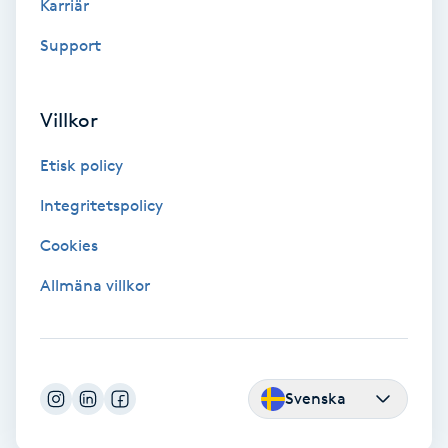
Karriär
Support
Gruppträning
Gua Sha-massage
Villkor
H
Etisk policy
Hatha Yoga
Integritetspolicy
Headspa
Cookies
Allmäna villkor
Healing
Herrklippning
Svenska
HIFU