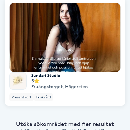
Fotmassage
Fotsvamp
Fotvård
Fransar
Fransborttagning
Sundari Studio
5
Fruängstorget
,
Hägersten
Fransfärgning
Presentkort
Friskvård
Fransförlängning
Fransförlängning Megavolym
Utöka sökområdet med fler resultat