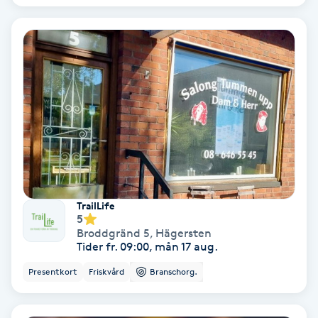
Bottenfärg
Brynformning
Brynfärgning
Brynplockning
Bröllopsuppsättning
TrailLife
C
5
Broddgränd 5
,
Hägersten
Celluliter
Tider fr. 09:00, mån 17 aug.
Presentkort
Friskvård
Branschorg.
Coachning