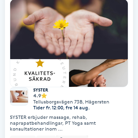
Color correction
Cryoterapi
D
Damklippning
Dermapen
Diamantslipning
E
SYSTER
4.9
Tellusborgsvägen 73B
,
Hägersten
Enzympeeling
Tider fr. 12:00, fre 14 aug.
SYSTER erbjuder massage, rehab,
Extensions
naprapatbehandlingar, PT Yoga samt
konsultationer inom ...