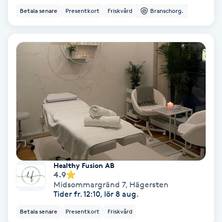
Ansiktsbehandling djuprengörande
Betala senare
Presentkort
Friskvård
Branschorg.
B
Babylights
Balayage
Bambumassage
Barber
Barnklippning
Healthy Fusion AB
4.9
Midsommargränd 7
,
Hägersten
BIAB
Tider fr. 12:10, lör 8 aug.
Betala senare
Presentkort
Friskvård
Blowout