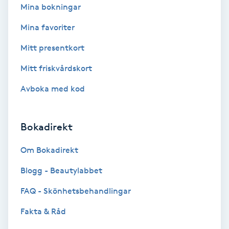
Mina bokningar
Färgning
Mina favoriter
Föning
Mitt presentkort
G
Mitt friskvårdskort
Gel naglar
Avboka med kod
Gelenaglar
Bokadirekt
Gellack
Om Bokadirekt
Gellack med förstärkning
Blogg - Beautylabbet
FAQ - Skönhetsbehandlingar
Gravidmassage
Fakta & Råd
Gravidyoga